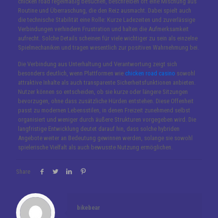
chicken road regelmäßig besuchen, beschreiben oft eine Mischung aus
Routine und Überraschung, die den Reiz ausmacht. Dabei spielt auch
die technische Stabilität eine Rolle: Kurze Ladezeiten und zuverlässige
Verbindungen verhindern Frustration und halten die Aufmerksamkeit
aufrecht. Solche Details scheinen für viele wichtiger zu sein als einzelne
Spielmechaniken und tragen wesentlich zur positiven Wahrnehmung bei.
Die Verbindung aus Unterhaltung und Verantwortung zeigt sich
besonders deutlich, wenn Plattformen wie
chicken road casino
sowohl
attraktive Inhalte als auch transparente Sicherheitsfunktionen anbieten.
Nutzer können so entscheiden, ob sie kurze oder längere Sitzungen
bevorzugen, ohne dass zusätzliche Hürden entstehen. Diese Offenheit
passt zu modernen Lebensstilen, in denen Freizeit zunehmend selbst
organisiert und weniger durch äußere Strukturen vorgegeben wird. Die
langfristige Entwicklung deutet darauf hin, dass solche hybriden
Angebote weiter an Bedeutung gewinnen werden, solange sie sowohl
spielerische Vielfalt als auch bewusste Nutzung ermöglichen.
Share
bikebear