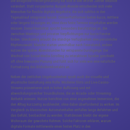
Die alltägliche Freizeitgestaltung hat sich in den letzten Jahren deutlich
verändert. Statt vorgeplanter Ausgeh-Abende entscheiden sich viele
Menschen für flexible digitale Angebote, die sich nahtlos in den
Tagesablauf integrieren lassen. Online-Plattformen bieten kurze, mittlere
oder längere Sitzungen an, ohne dass feste Termine eingehalten werden
müssen. Diese Flexibilität spricht besonders Berufstätige an, die
zwischen Meetings und privaten Verpflichtungen nur kurze Fenster
finden. Gleichzeitig erlaubt die ständige Verfügbarkeit eine persönliche
Rhythmuswahl: Manche starten unmittelbar nach Feierabend, andere
nutzen die späten Abendstunden für entspannte Durchgänge. Der
Wechsel von Social-Media-Scrolling zu interaktiven Spielen geschieht
oft ohne bewusste Planung und fühlt sich für viele wie eine natürliche
Fortsetzung des Bildschirmkontakts an.
Neben der zeitlichen Ungebundenheit spielt auch die visuelle und
akustische Gestaltung eine Rolle. Moderne Slots und Live-Casino-
Streams präsentieren sich in hoher Auflösung und mit
abwechslungsreicher Soundkulisse, die an Arcade- oder Streaming-
Ästhetik erinnern. Nutzer berichten von einer angenehmen Immersion, die
den Alltag kurzzeitig ausblendet, ohne dabei überfordernd zu wirken. Im
Vergleich zu klassischen Automatenhallen entfallen lange Anfahrten und
das Gefühl, beobachtet zu werden. Stattdessen bleibt der eigene
Wohnraum der gewohnte Rahmen. Solche Faktoren erklären, warum
digitale Formate mittlerweile einen festen Platz in den