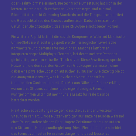
oder Reality-Formate erinnert. Die technische Umsetzung hat sich in den
letzten Jahren deutlich verbessert: Verzögerungen sind minimal,
Bildqualität erreicht Streaming-Standards und die Tonspur transportiert
die Geräuschkulisse des Studios authentisch. Dadurch entsteht ein
Gefühl der Gleichzeitigkeit, das reine RNG-Spiele nicht bieten können.
Ein weiterer Aspekt betrifft die soziale Komponente. Während klassische
Online-Slots meist solitär gespielt werden, ermöglichen Live-Tische
Kommentare und gemeinsame Reaktionen. Manche Plattformen
integrieren sogar Multiplayer-Elemente, bei denen mehrere Personen
gleichzeitig an einem virtuellen Tisch sitzen. Diese Erweiterung spricht
Nutzer an, die den sozialen Aspekt von Glücksspiel vermissen, ohne
dabei eine physische Location aufsuchen zu müssen. Gleichzeitig bleibt
die Anonymität gewahrt, was für viele ein Vorteil gegenüber
traditionellen Casinos darstellt. Der Mix aus Nähe und Distanz erklärt,
warum Live-Streams zunehmend als eigenständiges Format
wahrgenommen und nicht mehr nur als Ersatz für reale Casinos
betrachtet werden.
Praktische Beobachtungen zeigen, dass die Dauer der Livestream-
Sitzungen variiert. Einige Nutzer verfolgen nur einzelne Runden während
einer Pause, andere bleiben über längere Zeiträume dabei und nutzen
den Stream als Hintergrundbegleitung. Diese Flexibilität unterscheidet
das Format von festen Fernsehsendungen und passt besser zu