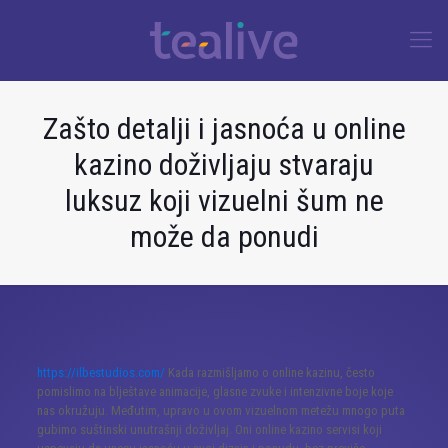
Zašto detalji i jasnoća u online
kazino doživljaju stvaraju
luksuz koji vizuelni šum ne
može da ponudi
https://ilbestudios.com/
Kada razmišljamo o online kazinu, često
pomislimo na blještave animacije, glasne zvuke i intenzivne boje koje
nas okružuju. Međutim, upravo u ovom vizuelnom metežu mnogo puta
gubimo suštinski unutrašnji doživljaj. Oni online kazino servisi koji