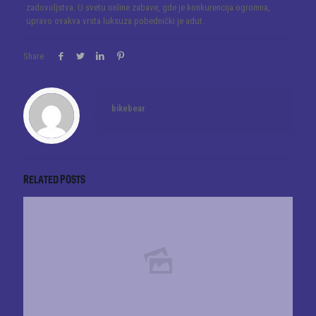
zadovoljstva. U svetu online zabave, gde je konkurencija ogromna,
upravo ovakva vrsta luksuza pobednički je adut.
Share
bikebear
Related posts