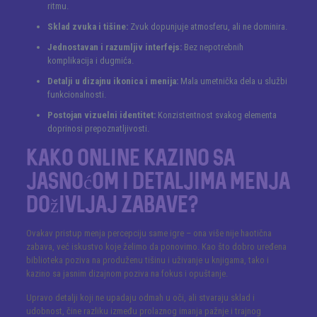
ritmu.
Sklad zvuka i tišine:
Zvuk dopunjuje atmosferu, ali ne dominira.
Jednostavan i razumljiv interfejs:
Bez nepotrebnih
komplikacija i dugmića.
Detalji u dizajnu ikonica i menija:
Mala umetnička dela u službi
funkcionalnosti.
Postojan vizuelni identitet:
Konzistentnost svakog elementa
doprinosi prepoznatljivosti.
Kako online kazino sa
jasnoćom i detaljima menja
doživljaj zabave?
Ovakav pristup menja percepciju same igre – ona više nije haotična
zabava, već iskustvo koje želimo da ponovimo. Kao što dobro uređena
biblioteka poziva na produženu tišinu i uživanje u knjigama, tako i
kazino sa jasnim dizajnom poziva na fokus i opuštanje.
Upravo detalji koji ne upadaju odmah u oči, ali stvaraju sklad i
udobnost, čine razliku između prolaznog imanja pažnje i trajnog