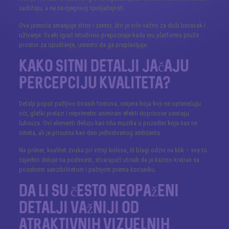
sadržaju, a ne na njegovoj spoljašnjosti.
Ova jasnoća smanjuje stres i zamor, što je vrlo važno za duži boravak i
uživanje. Svaki igrač intuitivno prepoznaje kada mu platforma pruža
prostor za opuštanje, umesto da ga preplavljuje.
Kako sitni detalji jačaju
percepciju kvaliteta?
Detalji poput pažljivo biranih fontova, omjera boja koji ne opterećuju
oči, glatki prelazi i neprimetni animirani efekti doprinose osećaju
luksuza. Ovi elementi deluju kao tiha muzika u pozadini koja nas ne
ometa, ali je prisutna kao deo jedinstvenog ambijenta.
Na primer, kvalitet zvuka pri vrtnji kolona, ili blagi odziv na klik – sve to
zajedno deluje na podsvest, stvarajući utisak da je kazino kreiran sa
posebnim senzibilitetom i pažnjom prema korisniku.
Da li su često neopaženi
detalji važniji od
atraktivnih vizuelnih