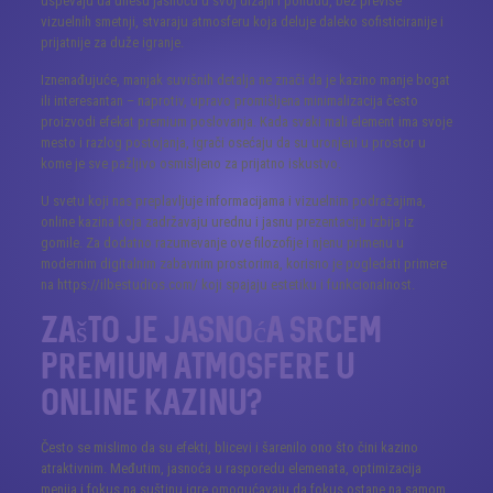
uspevaju da unesu jasnoću u svoj dizajn i ponudu, bez previše
vizuelnih smetnji, stvaraju atmosferu koja deluje daleko sofisticiranije i
prijatnije za duže igranje.
Iznenađujuće, manjak suvišnih detalja ne znači da je kazino manje bogat
ili interesantan – naprotiv, upravo promišljena minimalizacija često
proizvodi efekat premium poslovanja. Kada svaki mali element ima svoje
mesto i razlog postojanja, igrači osećaju da su uronjeni u prostor u
kome je sve pažljivo osmišljeno za prijatno iskustvo.
U svetu koji nas preplavljuje informacijama i vizuelnim podražajima,
online kazina koja zadržavaju urednu i jasnu prezentaciju izbija iz
gomile. Za dodatno razumevanje ove filozofije i njenu primenu u
modernim digitalnim zabavnim prostorima, korisno je pogledati primere
na https://ilbestudios.com/ koji spajaju estetiku i funkcionalnost.
Zašto je jasnoća srcem
premium atmosfere u
online kazinu?
Često se mislimo da su efekti, blicevi i šarenilo ono što čini kazino
atraktivnim. Međutim, jasnoća u rasporedu elemenata, optimizacija
menija i fokus na suštinu igre omogućavaju da fokus ostane na samom