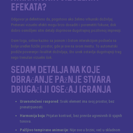
efekata?
Odgovor je definitivno da, pogotovo ako želimo vrhunski doživljaj.
Preterani vizuelni efekti mogu brzo dosaditi i poremetiti fokuse, dok
dobro osmišljeni sitni detalji doprinose dugotrajnoj pozitivnoj impresiji.
Osim toga, online kazino sa jasnom i čistom interakcijom podseća na
bolje uređen fizički prostor, gde je sve na svom mestu. To automatski
podiže poverenje i kvalitet doživljaja, što uvek ostavlja dugotrajniji trag
nego trenutan vizuelni šok.
Sedam detalja na koje
obraćanje pažnje stvara
drugačiji osećaj igranja
Uravnoteženi raspored:
Svaki element ima svoj prostor, bez
prenatrpanosti.
Harmonija boja:
Prijatan kontrast, bez previše agresivnih ili sjajnih
tonova.
Pažljivo tempirane animacije:
Nije sve u brzini, već u skladnom