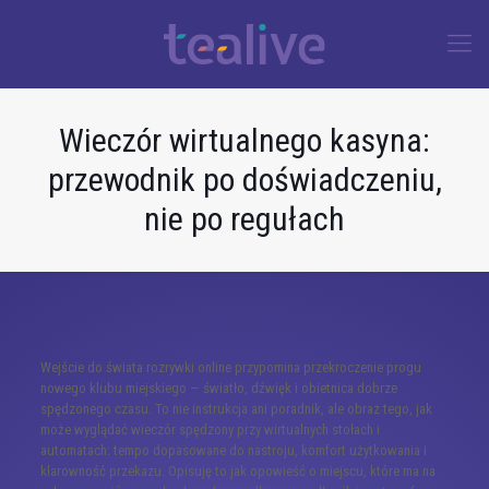
Wieczór wirtualnego kasyna:
przewodnik po doświadczeniu,
nie po regułach
Wejście do świata rozrywki online przypomina przekroczenie progu
nowego klubu miejskiego — światło, dźwięk i obietnica dobrze
spędzonego czasu. To nie instrukcja ani poradnik, ale obraz tego, jak
może wyglądać wieczór spędzony przy wirtualnych stołach i
automatach: tempo dopasowane do nastroju, komfort użytkowania i
klarowność przekazu. Opisuję to jak opowieść o miejscu, które ma na