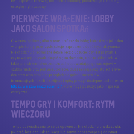
celu zapewnić rozrywkę dorosłemu odbiorcy, podkreślając atmosferę,
estetykę i rytm zabawy.
Pierwsze wrażenie: lobby
jako salon spotkań
Otwierasz aplikację albo stronę i trafiasz do lobby, które działa jak salon
— ciepłe kolory, przejrzyste sekcje, zaproszenie do różnych aktywności.
Nie chodzi tu o techniczne detale, lecz o uczucie: czy jest przytulnie,
czy nawigacja pozwala skupić się na doznaniu, a nie na klikaniach. W
takiej przestrzeni łatwo znaleźć coś odpowiadającego nastrojowi —
szybka runda przy jednym automacie, dłuższa sesja przy stołach z live-
dealerem albo spokojne przeglądanie galerii i materiałów
informacyjnych, takich jak zdjęcia i opisy przeżyć dostępne pod adresem
https://warszawanazdjeciach.pl/
, które mogą posłużyć jako inspiracja
estetyczna.
Tempo gry i komfort: rytm
wieczoru
Tempo doświadczenia to serce opowieści. Nie chodzi tu o wskazówki,
jak grać, lecz o to, jak aplikacja lub serwis dopasowuje się do rytmu