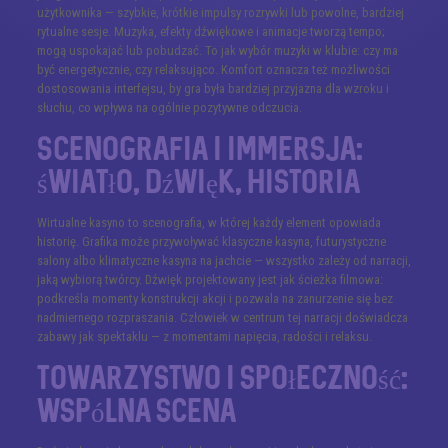
użytkownika — szybkie, krótkie impulsy rozrywki lub powolne, bardziej
rytualne sesje. Muzyka, efekty dźwiękowe i animacje tworzą tempo;
mogą uspokajać lub pobudzać. To jak wybór muzyki w klubie: czy ma
być energetycznie, czy relaksująco. Komfort oznacza też możliwości
dostosowania interfejsu, by gra była bardziej przyjazna dla wzroku i
słuchu, co wpływa na ogólnie pozytywne odczucia.
Scenografia i immersja:
światło, dźwięk, historia
Wirtualne kasyno to scenografia, w której każdy element opowiada
historię. Grafika może przywoływać klasyczne kasyna, futurystyczne
salony albo klimatyczne kasyna na jachcie — wszystko zależy od narracji,
jaką wybiorą twórcy. Dźwięk projektowany jest jak ścieżka filmowa:
podkreśla momenty konstrukcji akcji i pozwala na zanurzenie się bez
nadmiernego rozpraszania. Człowiek w centrum tej narracji doświadcza
zabawy jak spektaklu — z momentami napięcia, radości i relaksu.
Towarzystwo i społeczność:
wspólna scena