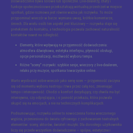
Doświadczenie bywa solowe lub społeczne. Live-dealerzy, chaty i
funkcje społecznościowe przekształcają wirtualną przestrzeń w miejsce
spotkań, gdzie rozmowa jest równie ważna jak rozrywka. To może
przypominać wieczór w barze: wymiana uwag, krótkie komentarze,
śmiech. Dla wielu osób ten aspekt jest kluczowy — rozrywka staje się
pretekstem do kontaktu, a technologia pozwala zachować naturalność
kontaktów nawet na odległość.
Elementy, które wpływają na przyjemność doświadczenia:
atmosfera dźwiękowa, estetyka interfejsu, płynność obsługi,
opcje personalizacji, możliwość wyboru tempa.
Różne “sceny” rozrywki: szybkie sesje, wieczory z live-dealerem,
relaks przy muzyce, spotkania towarzyskie online.
Warto wyobrazić sobie wieczór jako serię scen — przyjemność zaczyna
się od momentu wyboru nastroju i trwa przez całą noc, zmieniając
tempo i intensywność. Chodzi o komfort decydujący, czy chwila ma być
intensywna, czy odprężająca, i o jasność przekazu, która pozwala
skupić się na emocjach, a nie na technicznych komplikacjach.
Podsumowując, rozrywka online to nowoczesna forma wieczornego
wyjścia, przeniesiona do świata cyfrowego z zachowaniem teatralnych
elementów: sceny, aktorów, świateł i muzyki. Dla dorosłego użytkownika
liczy się przede wszystkim doświadczenie — spójne, estetyczne i