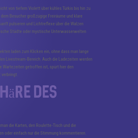
cht von tiefem Violett über kühles Türkis bis hin zu
n dem Besucher großzügige Freiräume und klare
sanft pulsieren und Lichtreflexe über die Walzen
istische Städte oder mystische Unterwasserwelten
ffekten laden zum Klicken ein, ohne dass man lange
 den Livestream-Bereich. Auch die Ladezeiten werden
 Wartezeiten getroffen ist, spürt hier den
verbringt.
häre des
 man die Karten, den Roulette-Tisch und die
ilen oder einfach nur die Stimmung kommentieren.