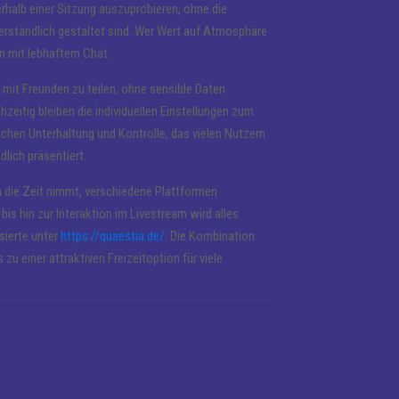
rhalb einer Sitzung auszuprobieren, ohne die
verständlich gestaltet sind. Wer Wert auf Atmosphäre
en mit lebhaftem Chat.
mit Freunden zu teilen, ohne sensible Daten
eitig bleiben die individuellen Einstellungen zum
chen Unterhaltung und Kontrolle, das vielen Nutzern
dlich präsentiert.
h die Zeit nimmt, verschiedene Plattformen
is hin zur Interaktion im Livestream wird alles
sierte unter
https://quaestia.de/
. Die Kombination
u einer attraktiven Freizeitoption für viele