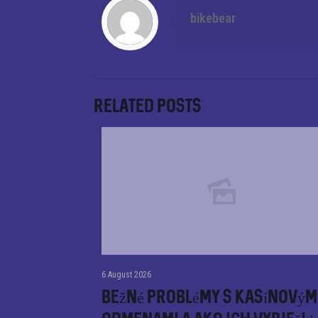
bikebear
Related posts
6 August 2026
Bežné problémy s kasínovým