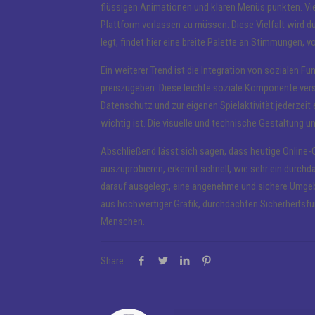
flüssigen Animationen und klaren Menüs punkten. Viel
Plattform verlassen zu müssen. Diese Vielfalt wird d
legt, findet hier eine breite Palette an Stimmungen, 
Ein weiterer Trend ist die Integration von sozialen
preiszugeben. Diese leichte soziale Komponente verst
Datenschutz und zur eigenen Spielaktivität jederzei
wichtig ist. Die visuelle und technische Gestaltung u
Abschließend lässt sich sagen, dass heutige Online-
auszuprobieren, erkennt schnell, wie sehr ein durchd
darauf ausgelegt, eine angenehme und sichere Umgeb
aus hochwertiger Grafik, durchdachten Sicherheitsfun
Menschen.
Share