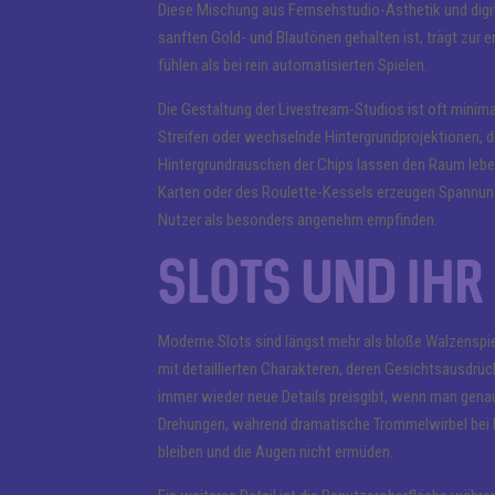
Diese Mischung aus Fernsehstudio-Ästhetik und digit
sanften Gold- und Blautönen gehalten ist, trägt zur e
fühlen als bei rein automatisierten Spielen.
Die Gestaltung der Livestream-Studios ist oft minima
Streifen oder wechselnde Hintergrundprojektionen, di
Hintergrundrauschen der Chips lassen den Raum lebe
Karten oder des Roulette-Kessels erzeugen Spannung,
Nutzer als besonders angenehm empfinden.
Slots und ihr
Moderne Slots sind längst mehr als bloße Walzenspiele
mit detaillierten Charakteren, deren Gesichtsausdrüc
immer wieder neue Details preisgibt, wenn man genau
Drehungen, während dramatische Trommelwirbel bei B
bleiben und die Augen nicht ermüden.