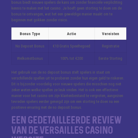
bonus biedt nieuwe spelers de kans om zonder financiële verplichting
kennis te maken met het casino. Je hoeft geen storting te doen om de
bonus te ontvangen, wat het een geweldige manier maakt om te
beginnen met gokken zonder risico.
Bonus Type
Actie
Vereisten
No Deposit Bonus
€10 Gratis Speeltegoed
Registratie
Welkomstbonus
100% tot €200
Eerste Storting
Het gebruik van de no deposit bonus stelt spelers in staat om
verschillende spellen uit te proberen zonder hun eigen geld te riskeren.
Dit is bijzonder voordelig voor nieuwe spelers die misschien nog niet
zeker weten welke spellen ze leuk vinden. Het is ook een effectieve
manier voor het casino om zijn klantenbestand te vergroten, aangezien
tevreden spelers eerder geneigd zijn om een storting te doen na een
positieve ervaring met de no deposit bonus.
Een gedetailleerde review
van de Versailles Casino