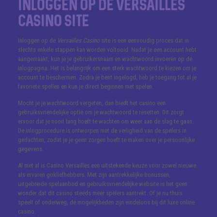
inloggen op de Versailles
Casino site
Inloggen op de
Versailles Casino
site is een eenvoudig proces dat in
slechts enkele stappen kan worden voltooid. Nadat je een account hebt
aangemaakt, kun je je gebruikersnaam en wachtwoord invoeren op de
inlogpagina. Het is belangrijk om een sterk wachtwoord te kiezen om je
account te beschermen. Zodra je bent ingelogd, heb je toegang tot al je
favoriete spellen en kun je direct beginnen met spelen.
Mocht je je wachtwoord vergeten, dan biedt het casino een
gebruiksvriendelijke optie om je wachtwoord te resetten. Dit zorgt
ervoor dat je nooit lang hoeft te wachten om weer aan de slag te gaan.
De inlogprocedure is ontworpen met de veiligheid van de spelers in
gedachten, zodat je je geen zorgen hoeft te maken over je persoonlijke
gegevens.
Al met al is Casino Versailles een uitstekende keuze voor zowel nieuwe
als ervaren gokliefhebbers. Met zijn aantrekkelijke bonussen,
uitgebreide spelaanbod en gebruiksvriendelijke website is het geen
wonder dat dit casino steeds meer spelers aantrekt. Of je nu thuis
speelt of onderweg, de mogelijkheden zijn eindeloos bij dit luxe online
casino.