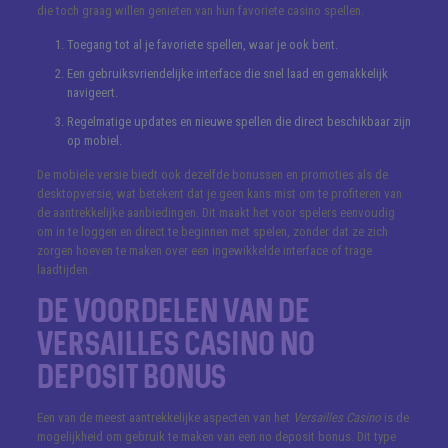
die toch graag willen genieten van hun favoriete casino spellen.
Toegang tot al je favoriete spellen, waar je ook bent.
Een gebruiksvriendelijke interface die snel laad en gemakkelijk
navigeert.
Regelmatige updates en nieuwe spellen die direct beschikbaar zijn
op mobiel.
De mobiele versie biedt ook dezelfde bonussen en promoties als de
desktopversie, wat betekent dat je geen kans mist om te profiteren van
de aantrekkelijke aanbiedingen. Dit maakt het voor spelers eenvoudig
om in te loggen en direct te beginnen met spelen, zonder dat ze zich
zorgen hoeven te maken over een ingewikkelde interface of trage
laadtijden.
De voordelen van de
Versailles Casino no
deposit bonus
Een van de meest aantrekkelijke aspecten van het
Versailles Casino
is de
mogelijkheid om gebruik te maken van een no deposit bonus. Dit type