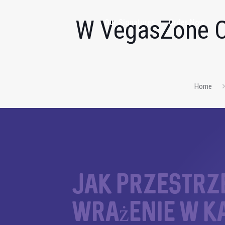
W VegasZone Ca
Our Signatures
Order Now
Home
Jak przestrz
wrażenie w k