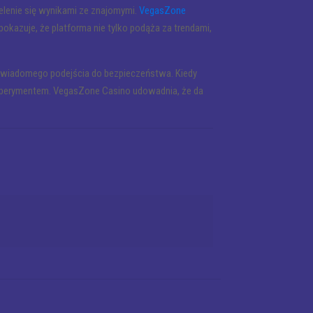
lenie się wynikami ze znajomymi.
VegasZone
kazuje, że platforma nie tylko podąża za trendami,
 i świadomego podejścia do bezpieczeństwa. Kiedy
eksperymentem. VegasZone Casino udowadnia, że da