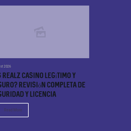
st 2026
 Realz Casino Legítimo y
guro? Revisión Completa de
guridad y Licencia
Read More