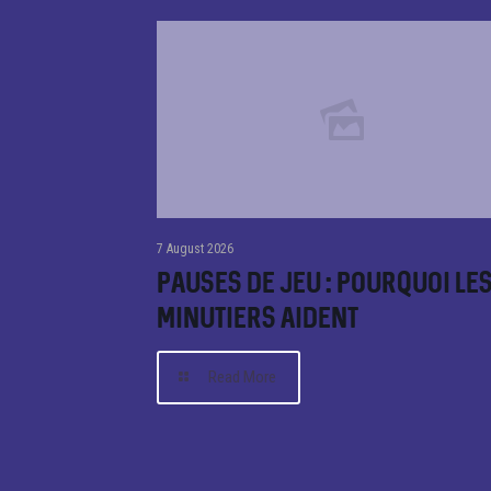
7 August 2026
Pauses de jeu : pourquoi le
minutiers aident
Read More