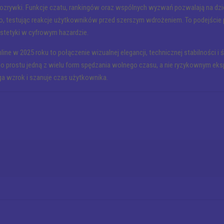
zrywki. Funkcje czatu, rankingów oraz wspólnych wyzwań pozwalają na dzie
 testując reakcje użytkowników przed szerszym wdrożeniem. To podejście po
estetyki w cyfrowym hazardzie.
ine w 2025 roku to połączenie wizualnej elegancji, technicznej stabilności
ę po prostu jedną z wielu form spędzania wolnego czasu, a nie ryzykownym 
ąga wzrok i szanuje czas użytkownika.