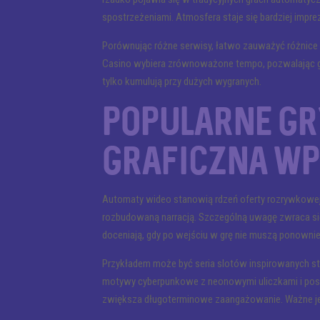
spostrzeżeniami. Atmosfera staje się bardziej impr
Porównując różne serwisy, łatwo zauważyć różnice w
Casino wybiera zrównoważone tempo, pozwalając gr
tylko kumulują przy dużych wygranych.
Popularne gry
graficzna wp
Automaty wideo stanowią rdzeń oferty rozrywkowej
rozbudowaną narracją. Szczególną uwagę zwraca się 
doceniają, gdy po wejściu w grę nie muszą ponownie
Przykładem może być seria slotów inspirowanych star
motywy cyberpunkowe z neonowymi uliczkami i post
zwiększa długoterminowe zaangażowanie. Ważne jest 