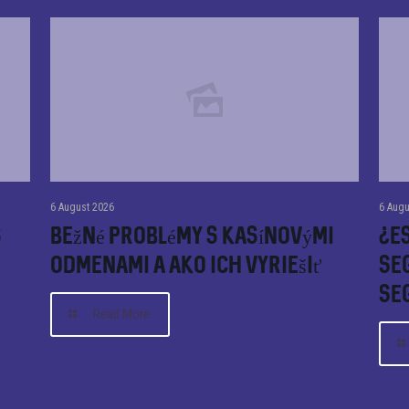
6 August 2026
6 Augu
s
Bežné problémy s kasínovými
¿Es
odmenami a ako ich vyriešiť
Se
Se
Read More