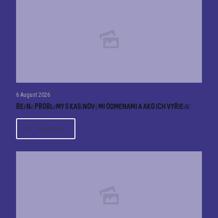
6 August 2026
Bežné problémy s kasínovými odmenami a ako ich vyriešiť
Read More