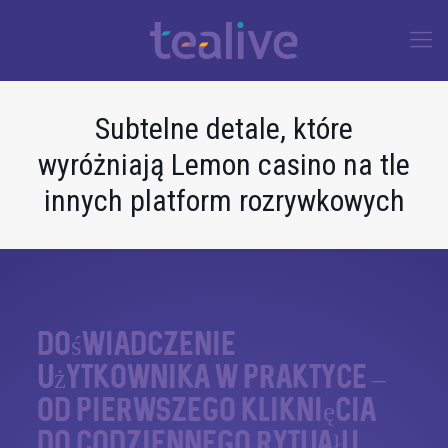
Subtelne detale, które
wyróżniają Lemon casino na tle
innych platform rozrywkowych
Doświadczenie
użytkownika w praktyce –
od pierwszego kliknięcia
do codziennego rytuału