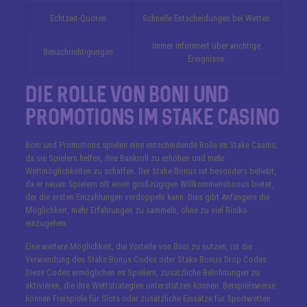
Echtzeit-Quoten
Schnelle Entscheidungen bei Wetten
Immer informiert über wichtige
Benachrichtigungen
Ereignisse
Die Rolle von Boni und
Promotions im Stake Casino
Boni und Promotions spielen eine entscheidende Rolle im Stake Casino,
da sie Spielern helfen, ihre Bankroll zu erhöhen und mehr
Wettmöglichkeiten zu schaffen. Der Stake Bonus ist besonders beliebt,
da er neuen Spielern oft einen großzügigen Willkommensbonus bietet,
der die ersten Einzahlungen verdoppeln kann. Dies gibt Anfängern die
Möglichkeit, mehr Erfahrungen zu sammeln, ohne zu viel Risiko
einzugehen.
Eine weitere Möglichkeit, die Vorteile von Boni zu nutzen, ist die
Verwendung des Stake Bonus Codes oder Stake Bonus Drop Codes.
Diese Codes ermöglichen es Spielern, zusätzliche Belohnungen zu
aktivieren, die ihre Wettstrategien unterstützen können. Beispielsweise
können Freispiele für Slots oder zusätzliche Einsätze für Sportwetten