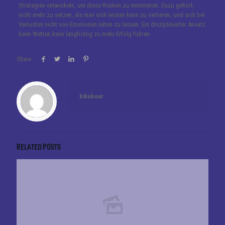
Strategien entwickeln, um diese Risiken zu minimieren. Dazu gehört,
nicht mehr zu setzen, als man sich leisten kann zu verlieren, und sich bei
Verlusten nicht von Emotionen leiten zu lassen. Ein disziplinierter Ansatz
beim Wetten kann langfristig zu mehr Erfolg führen.
Share
bikebear
Related posts