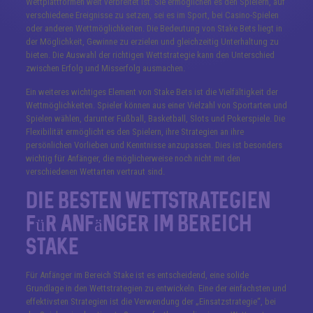
Wettplattformen weit verbreitet ist. Sie ermöglichen es den Spielern, auf
verschiedene Ereignisse zu setzen, sei es im Sport, bei Casino-Spielen
oder anderen Wettmöglichkeiten. Die Bedeutung von Stake Bets liegt in
der Möglichkeit, Gewinne zu erzielen und gleichzeitig Unterhaltung zu
bieten. Die Auswahl der richtigen Wettstrategie kann den Unterschied
zwischen Erfolg und Misserfolg ausmachen.
Ein weiteres wichtiges Element von Stake Bets ist die Vielfältigkeit der
Wettmöglichkeiten. Spieler können aus einer Vielzahl von Sportarten und
Spielen wählen, darunter Fußball, Basketball, Slots und Pokerspiele. Die
Flexibilität ermöglicht es den Spielern, ihre Strategien an ihre
persönlichen Vorlieben und Kenntnisse anzupassen. Dies ist besonders
wichtig für Anfänger, die möglicherweise noch nicht mit den
verschiedenen Wettarten vertraut sind.
Die besten Wettstrategien
für Anfänger im Bereich
Stake
Für Anfänger im Bereich Stake ist es entscheidend, eine solide
Grundlage in den Wettstrategien zu entwickeln. Eine der einfachsten und
effektivsten Strategien ist die Verwendung der „Einsatzstrategie“, bei