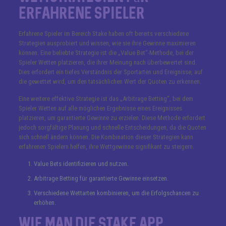
erfahrene Spieler
Erfahrene Spieler im Bereich Stake haben oft bereits verschiedene
Strategien ausprobiert und wissen, wie sie ihre Gewinne maximieren
können. Eine beliebte Strategie ist die „Value Bet“-Methode, bei der
Spieler Wetten platzieren, die ihrer Meinung nach überbewertet sind.
Dies erfordert ein tiefes Verständnis der Sportarten und Ereignisse, auf
die gewettet wird, um den tatsächlichen Wert der Quoten zu erkennen.
Eine weitere effektive Strategie ist das „Arbitrage Betting“, bei dem
Spieler Wetten auf alle möglichen Ergebnisse eines Ereignisses
platzieren, um garantierte Gewinne zu erzielen. Diese Methode erfordert
jedoch sorgfältige Planung und schnelle Entscheidungen, da die Quoten
sich schnell ändern können. Die Kombination dieser Strategien kann
erfahrenen Spielern helfen, ihre Wettgewinne signifikant zu steigern.
Value Bets identifizieren und nutzen.
Arbitrage Betting für garantierte Gewinne einsetzen.
Verschiedene Wettarten kombinieren, um die Erfolgschancen zu
erhöhen.
Wie man die Stake App