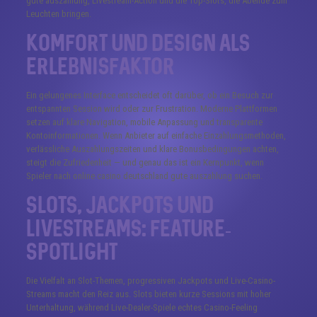
gute auszahlung, Livestream-Action und die Top-Slots, die Abende zum
Leuchten bringen.
Komfort und Design als
Erlebnisfaktor
Ein gelungenes Interface entscheidet oft darüber, ob ein Besuch zur
entspannten Session wird oder zur Frustration. Moderne Plattformen
setzen auf klare Navigation, mobile Anpassung und transparente
Kontoinformationen. Wenn Anbieter auf einfache Einzahlungsmethoden,
verlässliche Auszahlungszeiten und klare Bonusbedingungen achten,
steigt die Zufriedenheit — und genau das ist ein Kernpunkt, wenn
Spieler nach online casino deutschland gute auszahlung suchen.
Slots, Jackpots und
Livestreams: Feature-
Spotlight
Die Vielfalt an Slot-Themen, progressiven Jackpots und Live-Casino-
Streams macht den Reiz aus. Slots bieten kurze Sessions mit hoher
Unterhaltung, während Live-Dealer-Spiele echtes Casino-Feeling