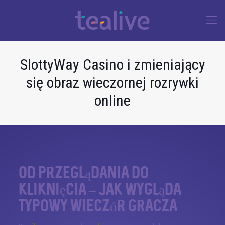
SlottyWay Casino i zmieniający
się obraz wieczornej rozrywki
online
Od przeglądania do
kliknięcia – jak wygląda
typowy wieczór gracza