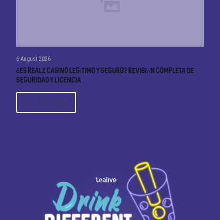
6 August 2026
¿Es Realz Casino Legítimo y Seguro? Revisión Completa de
Seguridad y Licencia
Read More