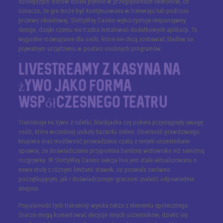
dzisiejszych slotów działa płynnie w przeglądarkach telefonów, co
oznacza, że gra może być kontynuowana w tramwaju lub podczas
przerwy obiadowej. SlottyWay Casino wykorzystuje responsywny
design, dzięki czemu nie trzeba instalować dodatkowych aplikacji. To
wygodne rozwiązanie dla osób, które nie chcą zostawiać śladów na
prywatnym urządzeniu w postaci osobnych programów.
Livestreamy z kasyna na
żywo jako forma
współczesnego teatru
Transmisje na żywo z ruletki, blackjacka czy pokera przyciągnęły uwagę
osób, które wcześniej unikały hazardu online. Obecność prawdziwego
krupiera oraz możliwość prowadzenia czatu z innymi uczestnikami
sprawia, że doświadczenie przypomina bardziej widowisko niż samotną
rozgrywkę. W SlottyWay Casino sekcja live jest stale aktualizowana o
nowe stoły z różnymi limitami stawek, co pozwala zarówno
początkującym, jak i doświadczonym graczom znaleźć odpowiednie
miejsce.
Popularność tych transmisji wynika także z elementu społecznego.
Gracze mogą komentować decyzje innych uczestników, dzielić się