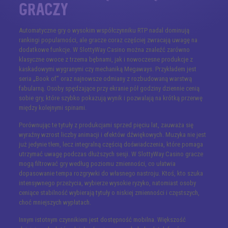
graczy
Automatyczne gry o wysokim współczynniku RTP nadal dominują
rankingi popularności, ale gracze coraz częściej zwracają uwagę na
dodatkowe funkcje. W SlottyWay Casino można znaleźć zarówno
klasyczne owoce z trzema bębnami, jak i nowoczesne produkcje z
kaskadowymi wygranymi czy mechaniką Megaways. Przykładem jest
seria „Book of” oraz najnowsze odmiany z rozbudowaną warstwą
fabularną. Osoby spędzające przy ekranie pół godziny dziennie cenią
sobie gry, które szybko pokazują wynik i pozwalają na krótką przerwę
między kolejnymi spinami.
Porównując te tytuły z produkcjami sprzed pięciu lat, zauważa się
wyraźny wzrost liczby animacji i efektów dźwiękowych. Muzyka nie jest
już jedynie tłem, lecz integralną częścią doświadczenia, które pomaga
utrzymać uwagę podczas dłuższych sesji. W SlottyWay Casino gracze
mogą filtrować gry według poziomu zmienności, co ułatwia
dopasowanie tempa rozgrywki do własnego nastroju. Ktoś, kto szuka
intensywnego przeżycia, wybierze wysokie ryzyko, natomiast osoby
ceniące stabilność wybierają tytuły o niskiej zmienności i częstszych,
choć mniejszych wypłatach.
Innym istotnym czynnikiem jest dostępność mobilna. Większość