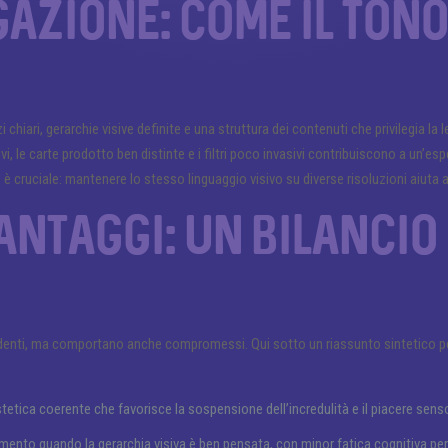
azione: come il tono
hiari, gerarchie visive definite e una struttura dei contenuti che privilegia la 
i, le carte prodotto ben distinte e i filtri poco invasivi contribuiscono a un’es
 è cruciale: mantenere lo stesso linguaggio visivo su diverse risoluzioni aiuta
antaggi: un bilancio 
evidenti, ma comportano anche compromessi. Qui sotto un riassunto sintetico pe
tica coerente che favorisce la sospensione dell’incredulità e il piacere senso
amento quando la gerarchia visiva è ben pensata, con minor fatica cognitiva per 