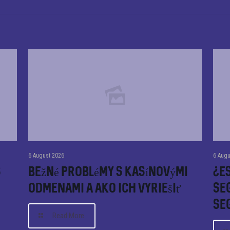
6 August 2026
6 Augu
s
Bežné problémy s kasínovými
¿Es
odmenami a ako ich vyriešiť
Se
Se
Read More