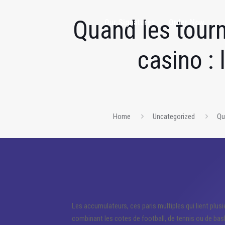
Quand les tourno
Our Signatures
Order Now
casino :
Home
Uncategorized
Qu
Les accumulateurs, ces paris multiples qui lient plus
combinant les cotes de football, de tennis ou de bask