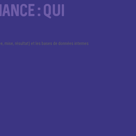
ance : qui
ée, mise, résultat) et les bases de données internes