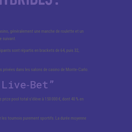
 casino, généralement une manche de roulette et un
e suivant.
cipants sont répartis en brackets de 64, puis 32,
ées privées dans les salons de casino de Monte‑Carlo.
Live‑Bet”
e prize pool total s’élève à 150 000 €, dont 40 % en
ur les tournois purement sportifs. La durée moyenne