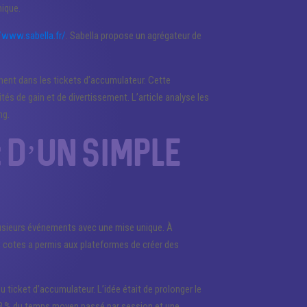
mique.
/www.sabella.fr/
. Sabella propose un agrégateur de
ement dans les tickets d’accumulateur. Cette
és de gain et de divertissement. L’article analyse les
ng.
 d’un simple
lusieurs événements avec une mise unique. À
de cotes a permis aux plateformes de créer des
u ticket d’accumulateur. L’idée était de prolonger le
18 % du temps moyen passé par session et une