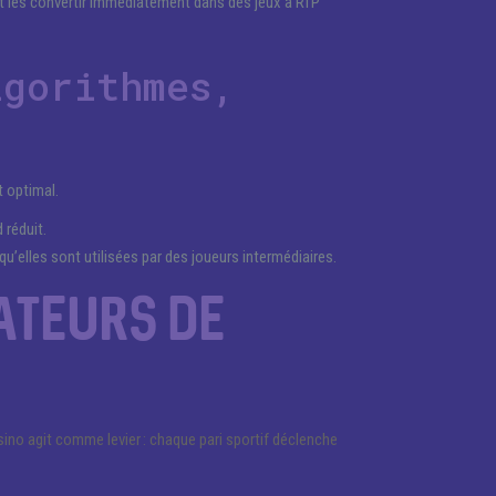
 faut les convertir immédiatement dans des jeux à RTP
lgorithmes,
t optimal.
 réduit.
’elles sont utilisées par des joueurs intermédiaires.
ateurs de
asino agit comme levier : chaque pari sportif déclenche