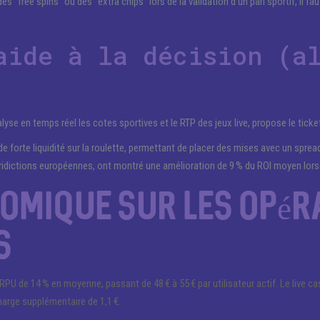
des “free spins” ou des “extra chips” lors de la validation d’un pari sportif, il
aide à la décision (a
alyse en temps réel les cotes sportives et le RTP des jeux live, propose le ticke
e forte liquidité sur la roulette, permettant de placer des mises avec un spread
uridictions européennes, ont montré une amélioration de 9 % du ROI moyen lorsqu
nomique sur les opér
s
ARPU de 14 % en moyenne, passant de 48 € à 55 € par utilisateur actif. Le live c
marge supplémentaire de 1,1 €.