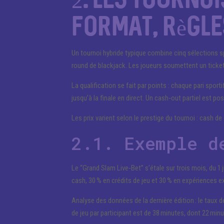
format, règle
Un tournoi hybride typique combine cinq sélections sp
round de blackjack. Les joueurs soumettent un ticket 
La qualification se fait par points : chaque pari sport
jusqu’à la finale en direct. Un cash‑out partiel est pos
Les prix varient selon le prestige du tournoi : cash 
2.1. Exemple d
Le “Grand Slam Live‑Bet” s’étale sur trois mois, du 1 j
cash, 30 % en crédits de jeu et 30 % en expériences e
Analyse des données de la dernière édition : le taux
de jeu par participant est de 38 minutes, dont 22 min