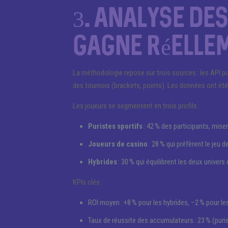
3. Analyse de
gagne réellem
La méthodologie repose sur trois sources : les API pu
des tournois (brackets, points). Les données ont été
Les joueurs se segmentent en trois profils :
Puristes sportifs
: 42 % des participants, mise
Joueurs de casino
: 28 % qui préfèrent le jeu 
Hybrides
: 30 % qui équilibrent les deux univers 
KPIs clés :
ROI moyen : +8 % pour les hybrides, –2 % pour le
Taux de réussite des accumulateurs : 23 % (puris