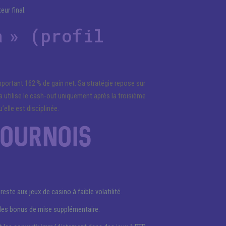
ur final.
a » (profil
mportant 162 % de gain net. Sa stratégie repose sur
a utilise le cash‑out uniquement après la troisième
’elle est disciplinée.
tournois
este aux jeux de casino à faible volatilité.
nt des bonus de mise supplémentaire.