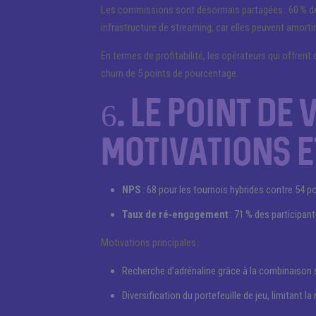
Les commissions sont désormais partagées : 60 % des r
infrastructure de streaming, car elles peuvent amorti
En termes de profitabilité, les opérateurs qui offre
churn de 5 points de pourcentage.
6. Le point de
motivations e
NPS
: 68 pour les tournois hybrides contre 54 p
Taux de ré‑engagement
: 71 % des participan
Motivations principales :
Recherche d’adrénaline grâce à la combinaison 
Diversification du portefeuille de jeu, limitant l