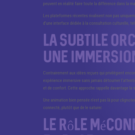
peuvent en réalité faire toute la différence dans la 
Les plateformes récentes rivalisent non pas uniqueme
d’une interface dédiée à la consultation culturelle, te
La subtile or
une immersio
Contrairement aux idées reçues qui privilégient encore
expérience immersive sans jamais détourner l’attentio
et de confort. Cette approche rappelle davantage la 
Une animation bien pensée n’est pas là pour clignoter
connecté, plutôt que de le saturer.
Le rôle mécon