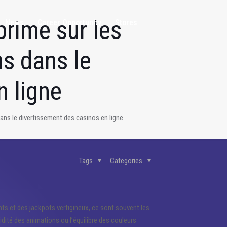
prime sur les
News
Career Opportunity
Stores
s dans le
n ligne
ans le divertissement des casinos en ligne
Tags
Categories
ts et des jackpots vertigineux, ce sont souvent les
uidité des animations ou l’équilibre des couleurs