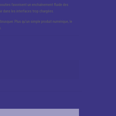
abouties favorisent un enchaînement fluide des
ir dans les interfaces trop chargées.
brusquer. Plus qu’un simple produit numérique, le
s.