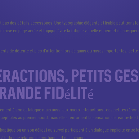
nt pas des détails accessoires. Une typographie élégante et lisible peut transf
mise en page aérée et logique évite la fatigue visuelle et permet de naviguer 
nts de détente et pics d’attention lors de gains ou mises importantes, cette 
eractions, petits ges
rande fidélité
ement à son catalogue mais aussi aux micro-interactions : ces petites répon
rceptibles au premier abord, mais elles renforcent la sensation de réactivité e
aptique ou un son délicat au survol participent à un dialogue implicite entre le
 bâtir une relation de confiance et de plaisance.