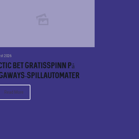
st 2026
tic bet Gratisspinn på
gaways-spillautomater
Read More