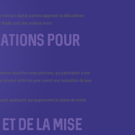
ontact digital, parfois rappelant la délicatesse
ce fluide sont des maîtres mots.
mations pour
mations discrètes mais précises, qui participent à une
ons douces entre les jeux créent une sensation de luxe
suels apaisants qui augmentent le plaisir de rester
et de la mise