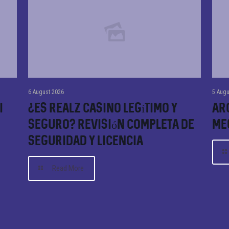
6 August 2026
5 Augu
i
¿Es Realz Casino Legítimo y
Arc
Seguro? Revisión Completa de
Me
Seguridad y Licencia
Read More