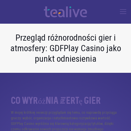
Przegląd różnorodności gier i
atmosfery: GDFPlay Casino jako
punkt odniesienia
Co wyróżnia ofertę gier
W mojej krótkiej recenzji przyglądam się temu, co naprawdę przyciąga
graczy: wybór, organizacja i natychmiastowa rozrywkowa wartość.
GDFPlay Casino wyróżnia się klarowną kategoryzacją tytułów, dzięki
czemu odkrywanie nowych propozycji nie wymaga żmudnego