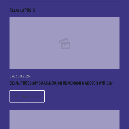
Related posts
6 August 2026
Bežné problémy s kasínovými odmenami a ako ich vyriešiť
Read More