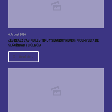
6 August 2026
¿Es Realz Casino Legítimo y Seguro? Revisión Completa de
Seguridad y Licencia
Read More