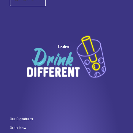
Our Signatures
Order Now