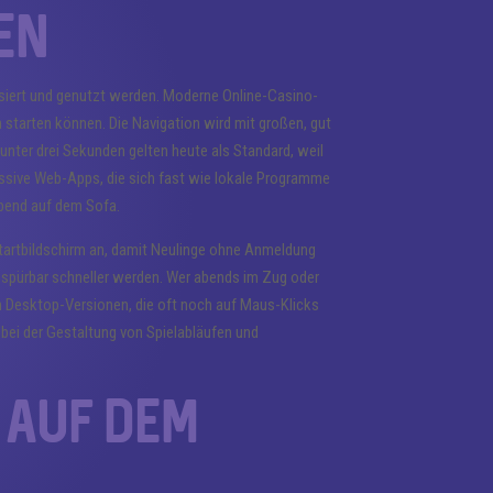
en
nisiert und genutzt werden. Moderne Online-Casino-
starten können. Die Navigation wird mit großen, gut
nter drei Sekunden gelten heute als Standard, weil
gressive Web-Apps, die sich fast wie lokale Programme
Abend auf dem Sofa.
Startbildschirm an, damit Neulinge ohne Anmeldung
 spürbar schneller werden. Wer abends im Zug oder
en Desktop-Versionen, die oft noch auf Maus-Klicks
 bei der Gestaltung von Spielabläufen und
 auf dem