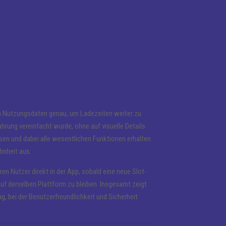
en Nutzungsdaten genau, um Ladezeiten weiter zu
ahrung vereinfacht wurde, ohne auf visuelle Details
sen und dabei alle wesentlichen Funktionen erhalten
hnheit aus.
n Nutzer direkt in der App, sobald eine neue Slot-
auf derselben Plattform zu bleiben. Insgesamt zeigt
ag, bei der Benutzerfreundlichkeit und Sicherheit