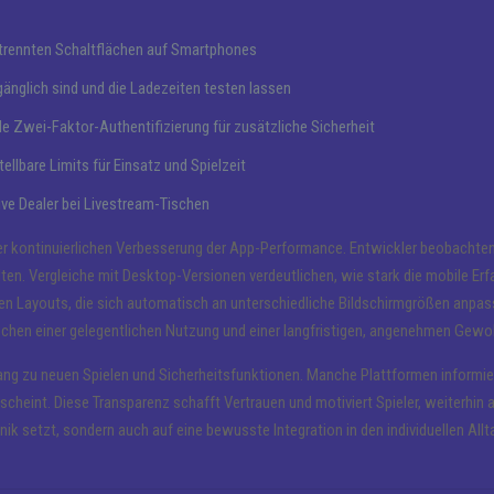
etrennten Schaltflächen auf Smartphones
änglich sind und die Ladezeiten testen lassen
 Zwei-Faktor-Authentifizierung für zusätzliche Sicherheit
llbare Limits für Einsatz und Spielzeit
ive Dealer bei Livestream-Tischen
 der kontinuierlichen Verbesserung der App-Performance. Entwickler beobacht
lten. Vergleiche mit Desktop-Versionen verdeutlichen, wie stark die mobile Erf
iven Layouts, die sich automatisch an unterschiedliche Bildschirmgrößen anpas
schen einer gelegentlichen Nutzung und einer langfristigen, angenehmen Gewo
ng zu neuen Spielen und Sicherheitsfunktionen. Manche Plattformen informiere
scheint. Diese Transparenz schafft Vertrauen und motiviert Spieler, weiterhin 
nik setzt, sondern auch auf eine bewusste Integration in den individuellen Allt