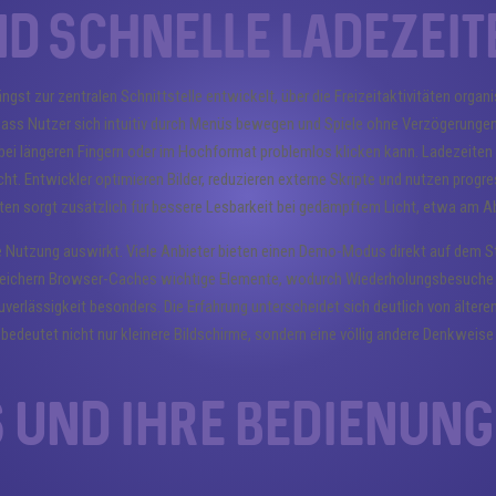
d schnelle Ladezeit
ngst zur zentralen Schnittstelle entwickelt, über die Freizeitaktivitäten orga
ass Nutzer sich intuitiv durch Menüs bewegen und Spiele ohne Verzögerungen 
bei längeren Fingern oder im Hochformat problemlos klicken kann. Ladezeiten u
ucht. Entwickler optimieren Bilder, reduzieren externe Skripte und nutzen pro
sten sorgt zusätzlich für bessere Lesbarkeit bei gedämpftem Licht, etwa am 
ile Nutzung auswirkt. Viele Anbieter bieten einen Demo-Modus direkt auf dem 
ig speichern Browser-Caches wichtige Elemente, wodurch Wiederholungsbesuche
uverlässigkeit besonders. Die Erfahrung unterscheidet sich deutlich von älter
bedeutet nicht nur kleinere Bildschirme, sondern eine völlig andere Denkweise
s und ihre Bedienung