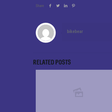
Share
bikebear
Related posts