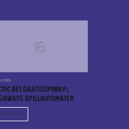
st 2026
tic bet Gratisspinn på
gaways-spillautomater
Read More