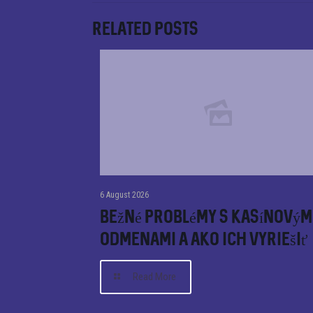
Related posts
6 August 2026
Bežné problémy s kasínovým
odmenami a ako ich vyriešiť
Read More