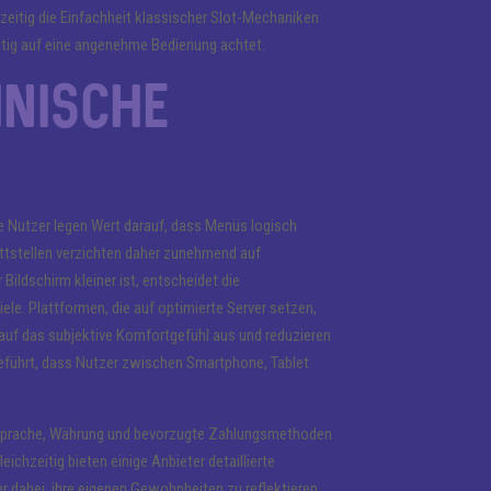
zeitig die Einfachheit klassischer Slot-Mechaniken
eitig auf eine angenehme Bedienung achtet.
hnische
ele Nutzer legen Wert darauf, dass Menüs logisch
ttstellen verzichten daher zunehmend auf
ildschirm kleiner ist, entscheidet die
iele. Plattformen, die auf optimierte Server setzen,
auf das subjektive Komfortgefühl aus und reduzieren
geführt, dass Nutzer zwischen Smartphone, Tablet
enn Sprache, Währung und bevorzugte Zahlungsmethoden
hzeitig bieten einige Anbieter detaillierte
r dabei, ihre eigenen Gewohnheiten zu reflektieren,