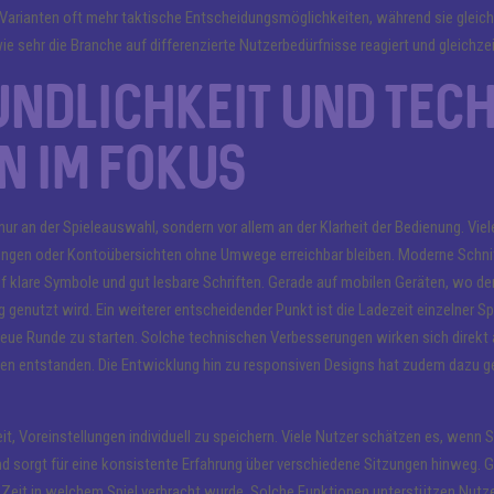
 Varianten oft mehr taktische Entscheidungsmöglichkeiten, während sie gleich
ie sehr die Branche auf differenzierte Nutzerbedürfnisse reagiert und gleichz
ndlichkeit und tec
n im Fokus
ht nur an der Spieleauswahl, sondern vor allem an der Klarheit der Bedienung. Vi
ungen oder Kontoübersichten ohne Umwege erreichbar bleiben. Moderne Schni
klare Symbole und gut lesbare Schriften. Gerade auf mobilen Geräten, wo der B
ig genutzt wird. Ein weiterer entscheidender Punkt ist die Ladezeit einzelner Sp
neue Runde zu starten. Solche technischen Verbesserungen wirken sich direkt 
eiten entstanden. Die Entwicklung hin zu responsiven Designs hat zudem dazu 
keit, Voreinstellungen individuell zu speichern. Viele Nutzer schätzen es, w
orgt für eine konsistente Erfahrung über verschiedene Sitzungen hinweg. Gleic
l Zeit in welchem Spiel verbracht wurde. Solche Funktionen unterstützen Nutze