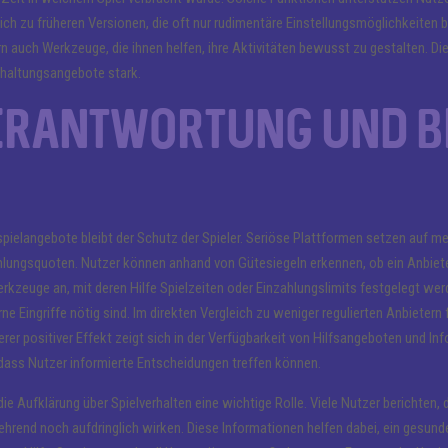
ich zu früheren Versionen, die oft nur rudimentäre Einstellungsmöglichkeiten b
n auch Werkzeuge, die ihnen helfen, ihre Aktivitäten bewusst zu gestalten. D
erhaltungsangebote stark.
Verantwortung und 
spielangebote bleibt der Schutz der Spieler. Seriöse Plattformen setzen auf m
ungsquoten. Nutzer können anhand von Gütesiegeln erkennen, ob ein Anbieter
Werkzeuge an, mit deren Hilfe Spielzeiten oder Einzahlungslimits festgelegt we
 Eingriffe nötig sind. Im direkten Vergleich zu weniger regulierten Anbieter
erer positiver Effekt zeigt sich in der Verfügbarkeit von Hilfsangeboten und Inf
dass Nutzer informierte Entscheidungen treffen können.
e Aufklärung über Spielverhalten eine wichtige Rolle. Viele Nutzer berichten,
ehrend noch aufdringlich wirken. Diese Informationen helfen dabei, ein gesunde