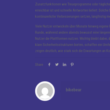
Zusatzfunktionen wie Treueprogramme oder tägliche H
erreichbar ist und schnelle Antworten liefert. Solche 
kontinuierliche Verbesserungen setzen, langfristig m
Viele Nutzer entwickeln über Monate hinweg eigene Rou
Runde, während andere abends bewusst eine längere 
Nutzer die Plattformen nutzen. Wichtig bleibt dabei, d
klare Sicherheitsstrukturen bieten, schaffen ein Um
zeigen deutlich, wie stark sich die Erwartungen an K
Share
bikebear