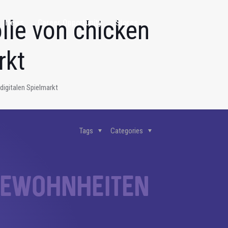
lle von chicken
News
Career Opportunity
Stores
rkt
digitalen Spielmarkt
Tags
Categories
tgewohnheiten