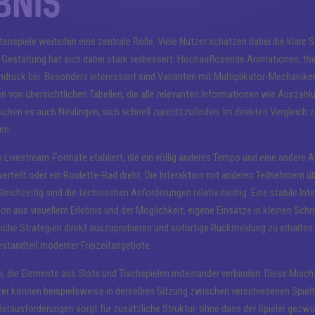
bnis
enspiele weiterhin eine zentrale Rolle. Viele Nutzer schätzen dabei die klare S
e Gestaltung hat sich dabei stark verbessert: Hochauflösende Animationen, 
druck bei. Besonders interessant sind Varianten mit Multiplikator-Mechanike
en von übersichtlichen Tabellen, die alle relevanten Informationen wie Auszah
chen es auch Neulingen, sich schnell zurechtzufinden. Im direkten Vergleich z
en.
Livestream-Formate etabliert, die ein völlig anderes Tempo und eine andere 
verteilt oder ein Roulette-Rad dreht. Die Interaktion mit anderen Teilnehmern 
 Gleichzeitig sind die technischen Anforderungen relativ niedrig: Eine stabile 
on aus visuellem Erlebnis und der Möglichkeit, eigene Einsätze in kleinen Sch
liche Strategien direkt auszuprobieren und sofortige Rückmeldung zu erhalte
standteil moderner Freizeitangebote.
nten, die Elemente aus Slots und Tischspielen miteinander verbinden. Diese Mis
zer können beispielsweise in derselben Sitzung zwischen verschiedenen Spielt
Herausforderungen sorgt für zusätzliche Struktur, ohne dass der Spieler gezwu