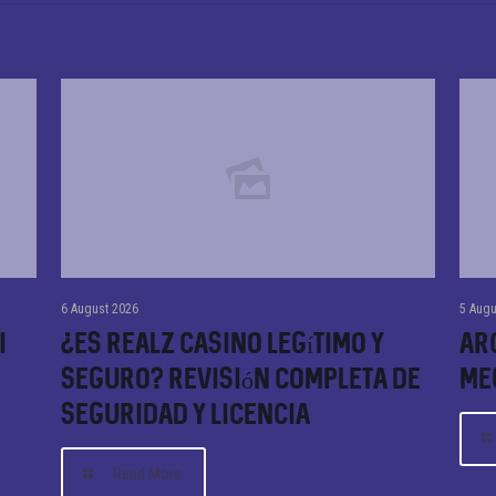
6 August 2026
5 Augu
i
¿Es Realz Casino Legítimo y
Arc
Seguro? Revisión Completa de
Me
Seguridad y Licencia
Read More