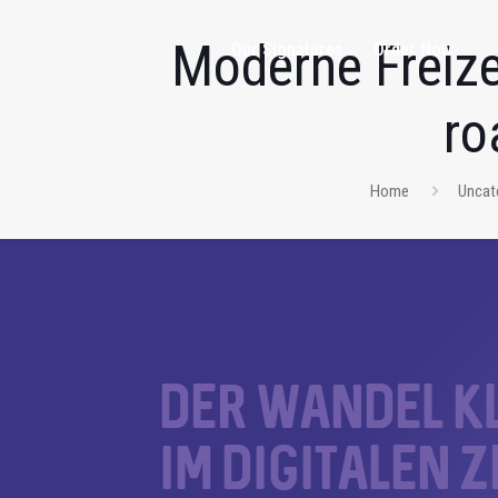
Moderne Freize
Our Signatures
Order Now
ro
Home
Uncat
Der Wandel k
im digitalen Z