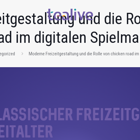
itgestaltung und die Ro
ad im digitalen Spielma
egorized
Moderne Freizeitgestaltung und die Rolle von chicken road im 
lassischer Freizei
eitalter