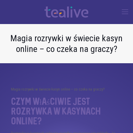
Magia rozrywki w świecie kasyn
online – co czeka na graczy?
Magia rozrywki w świecie kasyn online – co czeka na graczy?
Czym właściwie jest
rozrywka w kasynach
online?