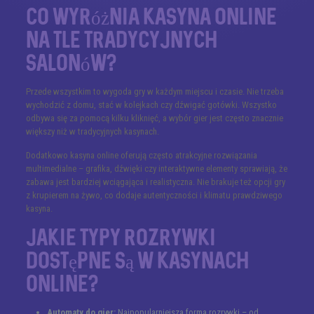
Co wyróżnia kasyna online
na tle tradycyjnych
salonów?
Przede wszystkim to wygoda gry w każdym miejscu i czasie. Nie trzeba
wychodzić z domu, stać w kolejkach czy dźwigać gotówki. Wszystko
odbywa się za pomocą kilku kliknięć, a wybór gier jest często znacznie
większy niż w tradycyjnych kasynach.
Dodatkowo kasyna online oferują często atrakcyjne rozwiązania
multimedialne – grafika, dźwięki czy interaktywne elementy sprawiają, że
zabawa jest bardziej wciągająca i realistyczna. Nie brakuje też opcji gry
z krupierem na żywo, co dodaje autentyczności i klimatu prawdziwego
kasyna.
Jakie typy rozrywki
dostępne są w kasynach
online?
Automaty do gier:
Najpopularniejsza forma rozrywki – od