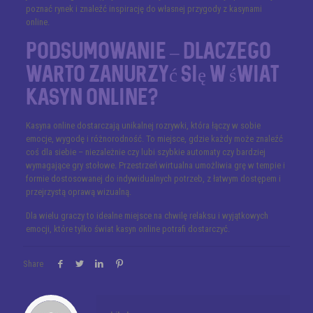
poznać rynek i znaleźć inspirację do własnej przygody z kasynami
online.
Podsumowanie – dlaczego
warto zanurzyć się w świat
kasyn online?
Kasyna online dostarczają unikalnej rozrywki, która łączy w sobie
emocje, wygodę i różnorodność. To miejsce, gdzie każdy może znaleźć
coś dla siebie – niezależnie czy lubi szybkie automaty czy bardziej
wymagające gry stołowe. Przestrzeń wirtualna umożliwia grę w tempie i
formie dostosowanej do indywidualnych potrzeb, z łatwym dostępem i
przejrzystą oprawą wizualną.
Dla wielu graczy to idealne miejsce na chwilę relaksu i wyjątkowych
emocji, które tylko świat kasyn online potrafi dostarczyć.
Share