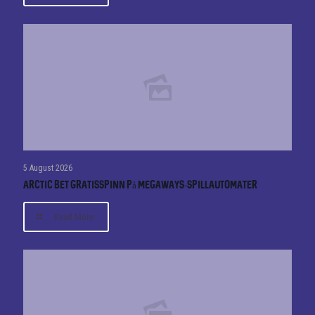
5 August 2026
Arctic bet Gratisspinn på Megaways-spillautomater
Read More