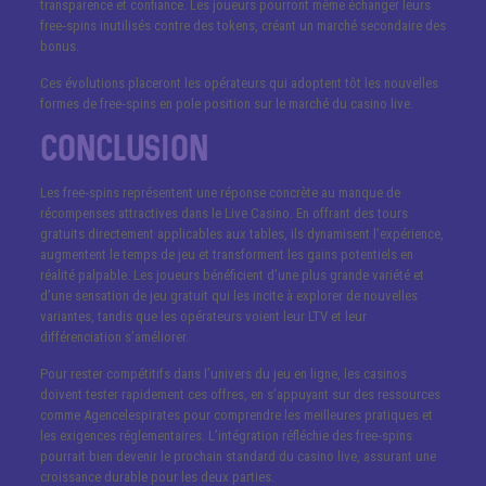
transparence et confiance. Les joueurs pourront même échanger leurs
free‑spins inutilisés contre des tokens, créant un marché secondaire des
bonus.
Ces évolutions placeront les opérateurs qui adoptent tôt les nouvelles
formes de free‑spins en pole position sur le marché du casino live.
Conclusion
Les free‑spins représentent une réponse concrète au manque de
récompenses attractives dans le Live Casino. En offrant des tours
gratuits directement applicables aux tables, ils dynamisent l’expérience,
augmentent le temps de jeu et transforment les gains potentiels en
réalité palpable. Les joueurs bénéficient d’une plus grande variété et
d’une sensation de jeu gratuit qui les incite à explorer de nouvelles
variantes, tandis que les opérateurs voient leur LTV et leur
différenciation s’améliorer.
Pour rester compétitifs dans l’univers du jeu en ligne, les casinos
doivent tester rapidement ces offres, en s’appuyant sur des ressources
comme Agencelespirates pour comprendre les meilleures pratiques et
les exigences réglementaires. L’intégration réfléchie des free‑spins
pourrait bien devenir le prochain standard du casino live, assurant une
croissance durable pour les deux parties.