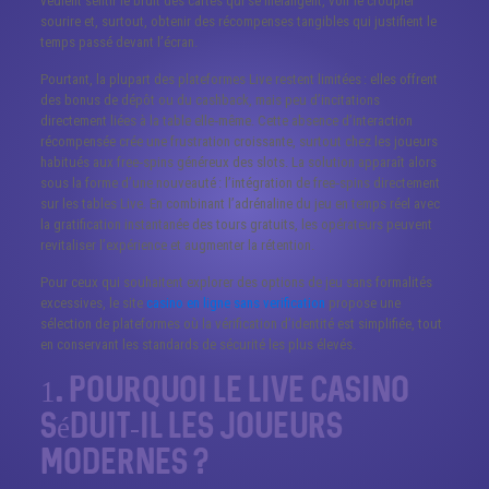
veulent sentir le bruit des cartes qui se mélangent, voir le croupier
sourire et, surtout, obtenir des récompenses tangibles qui justifient le
temps passé devant l’écran.
Pourtant, la plupart des plateformes Live restent limitées : elles offrent
des bonus de dépôt ou du cashback, mais peu d’incitations
directement liées à la table elle‑même. Cette absence d’interaction
récompensée crée une frustration croissante, surtout chez les joueurs
habitués aux free‑spins généreux des slots. La solution apparaît alors
sous la forme d’une nouveauté : l’intégration de free‑spins directement
sur les tables Live. En combinant l’adrénaline du jeu en temps réel avec
la gratification instantanée des tours gratuits, les opérateurs peuvent
revitaliser l’expérience et augmenter la rétention.
Pour ceux qui souhaitent explorer des options de jeu sans formalités
excessives, le site
casino en ligne sans verification
propose une
sélection de plateformes où la vérification d’identité est simplifiée, tout
en conservant les standards de sécurité les plus élevés.
1. Pourquoi le Live Casino
séduit‑il les joueurs
modernes ?