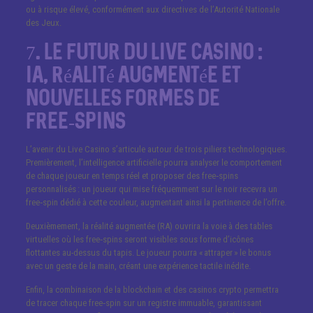
ou à risque élevé, conformément aux directives de l’Autorité Nationale
des Jeux.
7. Le futur du Live Casino :
IA, réalité augmentée et
nouvelles formes de
free‑spins
L’avenir du Live Casino s’articule autour de trois piliers technologiques.
Premièrement, l’intelligence artificielle pourra analyser le comportement
de chaque joueur en temps réel et proposer des free‑spins
personnalisés : un joueur qui mise fréquemment sur le noir recevra un
free‑spin dédié à cette couleur, augmentant ainsi la pertinence de l’offre.
Deuxièmement, la réalité augmentée (RA) ouvrira la voie à des tables
virtuelles où les free‑spins seront visibles sous forme d’icônes
flottantes au-dessus du tapis. Le joueur pourra « attraper » le bonus
avec un geste de la main, créant une expérience tactile inédite.
Enfin, la combinaison de la blockchain et des casinos crypto permettra
de tracer chaque free‑spin sur un registre immuable, garantissant