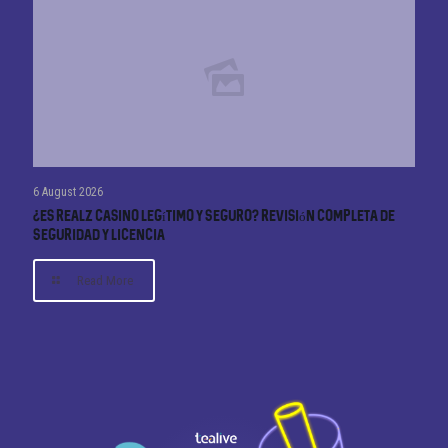
6 August 2026
¿Es Realz Casino Legítimo y Seguro? Revisión Completa de
Seguridad y Licencia
Read More