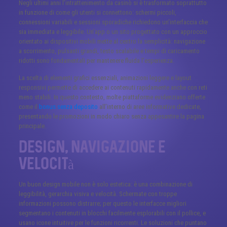
Negli ultimi anni l’intrattenimento da casinò si è trasformato soprattutto
in funzione di come gli utenti si connettono: schermi piccoli,
connessioni variabili e sessioni sporadiche richiedono un’interfaccia che
sia immediata e leggibile. Un’app o un sito progettato con un approccio
orientato ai dispositivi mobili mette al centro la semplicità: navigazione
a scorrimento, pulsanti grandi, testo scalabile e tempi di caricamento
ridotti sono fondamentali per mantenere fluida l’esperienza.
La scelta di elementi grafici essenziali, animazioni leggere e layout
responsivi permette di accedere ai contenuti rapidamente anche con reti
meno stabili. In questo contesto, molte piattaforme evidenziano offerte
come il
bonus senza deposito
all’interno di aree informative dedicate,
presentando le promozioni in modo chiaro senza appesantire la pagina
principale.
Design, navigazione e
velocità
Un buon design mobile non è solo estetica: è una combinazione di
leggibilità, gerarchia visiva e velocità. Schermate con troppe
informazioni possono distrarre; per questo le interfacce migliori
segmentano i contenuti in blocchi facilmente esplorabili con il pollice, e
usano icone intuitive per le funzioni ricorrenti. Le soluzioni che puntano