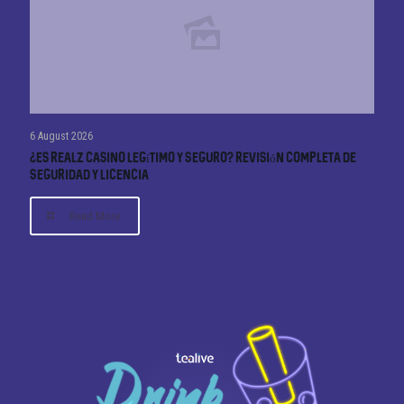
6 August 2026
¿Es Realz Casino Legítimo y Seguro? Revisión Completa de
Seguridad y Licencia
Read More