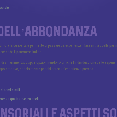
sociale
 dell’abbondanza
imola la curiosità e permette di passare da esperienze rilassanti a quelle più in
ricchendo il panorama ludico.
smarrimento: troppe opzioni rendono difficile l’individuazione delle esperienze p
apo emotivo, specialmente per chi cerca un’esperienza precisa.
i temi e stili
enze qualitative tra titoli
nsoriali e aspetti so