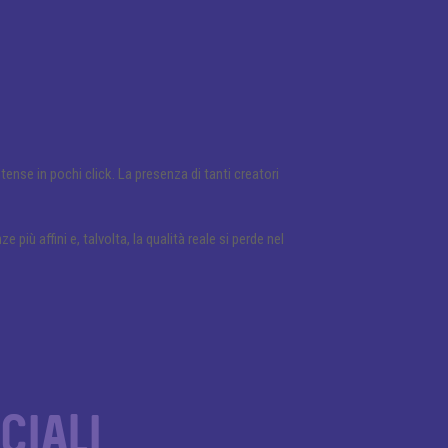
tense in pochi click. La presenza di tanti creatori
iù affini e, talvolta, la qualità reale si perde nel
ciali