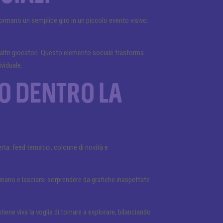
ormano un semplice giro in un piccolo evento visivo.
i altri giocatori. Questo elemento sociale trasforma
ividuale.
o dentro la
ta: feed tematici, colonne di novità e
ascinano e lasciarsi sorprendere da grafiche inaspettate
iene viva la voglia di tornare a esplorare, bilanciando