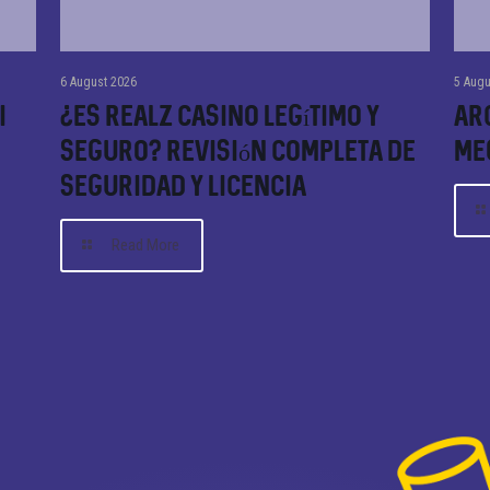
6 August 2026
5 Augu
i
¿Es Realz Casino Legítimo y
Arc
Seguro? Revisión Completa de
Me
Seguridad y Licencia
Read More