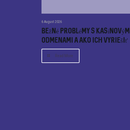
6 August 2026
Bežné problémy s kasínovým
odmenami a ako ich vyriešiť
Read More