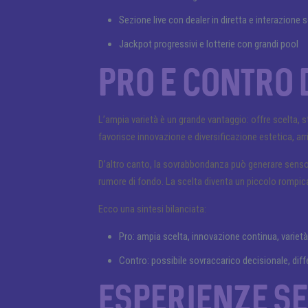
Sezione live con dealer in diretta e interazione 
Jackpot progressivi e lotterie con grandi pool
Pro e contro
L’ampia varietà è un grande vantaggio: offre scelta, st
favorisce innovazione e diversificazione estetica, ar
D’altro canto, la sovrabbondanza può generare senso di 
rumore di fondo. La scelta diventa un piccolo rompic
Ecco una sintesi bilanciata:
Pro: ampia scelta, innovazione continua, varietà d
Contro: possibile sovraccarico decisionale, differ
Esperienze se