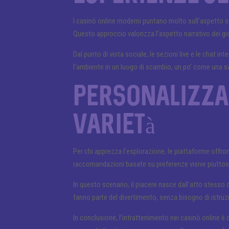
I casinò online moderni puntano molto sull’aspetto s
Questo approccio valorizza l’aspetto narrativo dei g
Dal punto di vista sociale, le sezioni live e le chat 
l’ambiente in un luogo di scambio, un po’ come una sala
Personalizza
varietà
Per chi apprezza l’esplorazione, le piattaforme offro
raccomandazioni basate su preferenze visive piuttost
In questo scenario, il piacere nasce dall’atto stesso d
fanno parte del divertimento, senza bisogno di istruz
In conclusione, l’intrattenimento nei casinò online è 