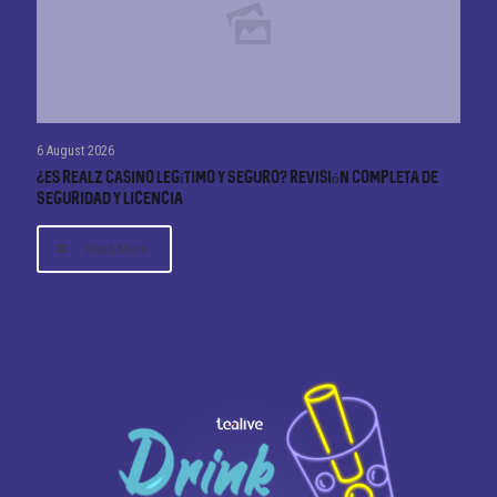
6 August 2026
¿Es Realz Casino Legítimo y Seguro? Revisión Completa de
Seguridad y Licencia
Read More