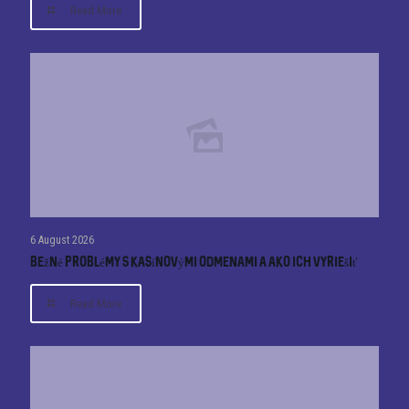
Read More
6 August 2026
Bežné problémy s kasínovými odmenami a ako ich vyriešiť
Read More