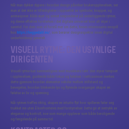
Når man dykker dypere i hvordan design påvirker brukeropplevelsen, ser
man at det ikke er tilfeldigheter i oppsettet av symboler, knapper, og
animasjoner. Både øyet og sinnet responderer på underliggende rytmer,
og denne effekten forsterkes i det digitale universet hvor alt skjer i
sanntid. For dem som vil forstå mer om dette, finnes interessante innspill
hos
https://heggedalil.no/
, som berører designaspekter innen digital
underholdning generelt.
Visuell rytme: Den usynlige
dirigenten
Visuell rytme kan sammenlignes med musikkens takt: den styrer tempoet
i opplevelsen, guidende både fokus og følelser. I nettcasinoer merkes
dette gjennom hvordan elementer veksler mellom stillstand og
bevegelse, hvordan blinkende lys og flytende overganger skaper en
følelse av liv og spenning.
Når rytmen treffes riktig, skapes en intuitiv flyt hvor spilleren føler seg
trukket inn uten å konfronteres med forstyrrelser. Dette gir et inntrykk av
eleganse og kontroll, noe som mange opplever som både beroligende
og fengslende på samme tid.