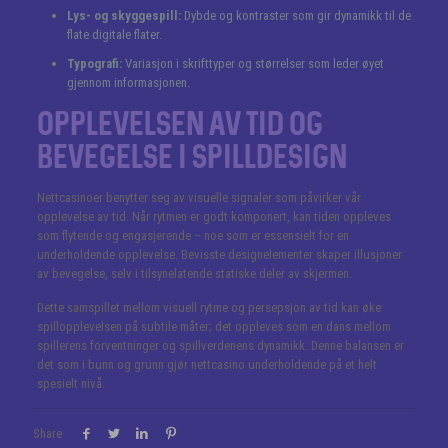
Lys- og skyggespill:
Dybde og kontraster som gir dynamikk til de
flate digitale flater.
Typografi:
Variasjon i skrifttyper og størrelser som leder øyet
gjennom informasjonen.
Opplevelsen av tid og
bevegelse i spilldesign
Nettcasinoer benytter seg av visuelle signaler som påvirker vår
opplevelse av tid. Når rytmen er godt komponert, kan tiden oppleves
som flytende og engasjerende – noe som er essensielt for en
underholdende opplevelse. Bevisste designelementer skaper illusjoner
av bevegelse, selv i tilsynelatende statiske deler av skjermen.
Dette samspillet mellom visuell rytme og persepsjon av tid kan øke
spillopplevelsen på subtile måter; det oppleves som en dans mellom
spillerens forventninger og spillverdenens dynamikk. Denne balansen er
det som i bunn og grunn gjør nettcasino underholdende på et helt
spesielt nivå.
Share