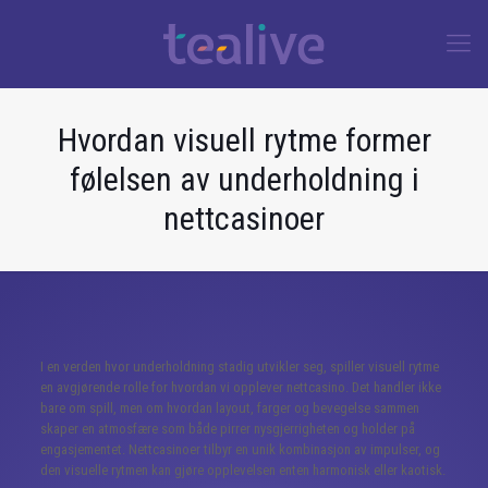
Hvordan visuell rytme former
følelsen av underholdning i
nettcasinoer
I en verden hvor underholdning stadig utvikler seg, spiller visuell rytme
en avgjørende rolle for hvordan vi opplever nettcasino. Det handler ikke
bare om spill, men om hvordan layout, farger og bevegelse sammen
skaper en atmosfære som både pirrer nysgjerrigheten og holder på
engasjementet. Nettcasinoer tilbyr en unik kombinasjon av impulser, og
den visuelle rytmen kan gjøre opplevelsen enten harmonisk eller kaotisk.