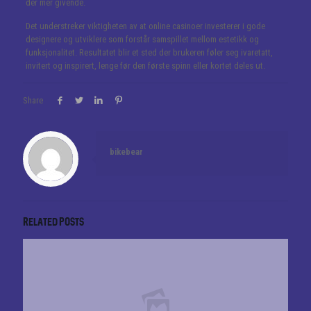
der mer givende.
Det understreker viktigheten av at online casinoer investerer i gode
designere og utviklere som forstår samspillet mellom estetikk og
funksjonalitet. Resultatet blir et sted der brukeren føler seg ivaretatt,
invitert og inspirert, lenge før den første spinn eller kortet deles ut.
Share
bikebear
Related posts