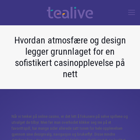
Hvordan atmosfære og design
legger grunnlaget for en
sofistikert casinopplevelse på
nett
Når vi tenker på online casino, er det lett å fokusere på selve spillene og
utvalget de tilbyr. Men før man overhodet klikker seg inn på et
favorittspill, har mange sider allerede satt tonen for hele opplevelsen
gjennom sine designvalg, navigasjon og brukerflyt. Disse mindre