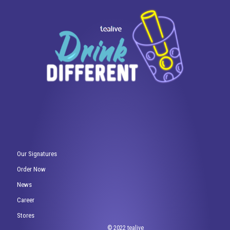
Our Signatures
Order Now
News
Career
Stores
© 2022 tealive