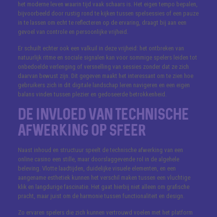
het moderne leven waarin tijd vaak schaars is. Het eigen tempo bepalen,
bijvoorbeeld door rustig rond te kijken tussen spelsessies of een pauze
in te lassen om echt te reflecteren op de ervaring, draagt bij aan een
gevoel van controle en persoonlijke vrijheid.
Er schuilt echter ook een valkuil in deze vrijheid: het ontbreken van
natuurlijk ritme en sociale signalen kan voor sommige spelers leiden tot
onbedoelde verlenging of versnelling van sessies zonder dat ze zich
daarvan bewust zijn. Dit gegeven maakt het interessant om te zien hoe
gebruikers zich in dit digitale landschap leren navigeren en een eigen
balans vinden tussen plezier en gedoseerde betrokkenheid.
De invloed van technische
afwerking op sfeer
Naast inhoud en structuur speelt de technische afwerking van een
online casino een stille, maar doorslaggevende rol in de algehele
beleving. Vlotte laadtijden, duidelijke visuele elementen, en een
aangename esthetiek kunnen het verschil maken tussen een vluchtige
klik en langdurige fascinatie. Het gaat hierbij niet alleen om grafische
pracht, maar juist om de harmonie tussen functionaliteit en design.
Zo ervaren spelers die zich kunnen vertrouwd voelen met het platform