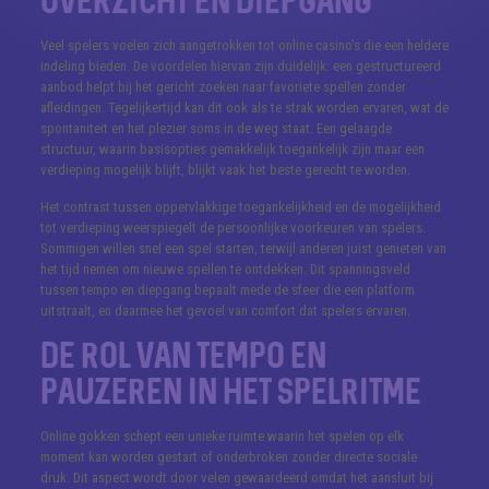
overzicht en diepgang
Veel spelers voelen zich aangetrokken tot online casino’s die een heldere
indeling bieden. De voordelen hiervan zijn duidelijk: een gestructureerd
aanbod helpt bij het gericht zoeken naar favoriete spellen zonder
afleidingen. Tegelijkertijd kan dit ook als te strak worden ervaren, wat de
spontaniteit en het plezier soms in de weg staat. Een gelaagde
structuur, waarin basisopties gemakkelijk toegankelijk zijn maar een
verdieping mogelijk blijft, blijkt vaak het beste gerecht te worden.
Het contrast tussen oppervlakkige toegankelijkheid en de mogelijkheid
tot verdieping weerspiegelt de persoonlijke voorkeuren van spelers.
Sommigen willen snel een spel starten, terwijl anderen juist genieten van
het tijd nemen om nieuwe spellen te ontdekken. Dit spanningsveld
tussen tempo en diepgang bepaalt mede de sfeer die een platform
uitstraalt, en daarmee het gevoel van comfort dat spelers ervaren.
De rol van tempo en
pauzeren in het spelritme
Online gokken schept een unieke ruimte waarin het spelen op elk
moment kan worden gestart of onderbroken zonder directe sociale
druk. Dit aspect wordt door velen gewaardeerd omdat het aansluit bij