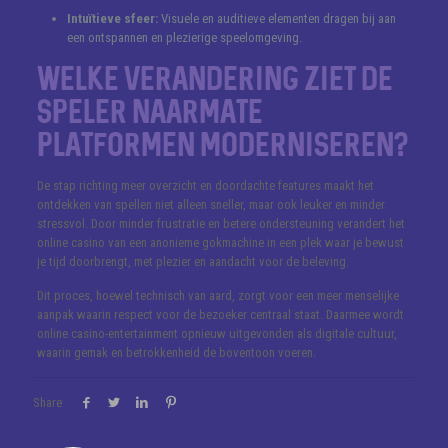
Intuïtieve sfeer:
Visuele en auditieve elementen dragen bij aan
een ontspannen en plezierige speelomgeving.
Welke verandering ziet de
speler naarmate
platformen moderniseren?
De stap richting meer overzicht en doordachte features maakt het
ontdekken van spellen niet alleen sneller, maar ook leuker en minder
stressvol. Door minder frustratie en betere ondersteuning verandert het
online casino van een anonieme gokmachine in een plek waar je bewust
je tijd doorbrengt, met plezier en aandacht voor de beleving.
Dit proces, hoewel technisch van aard, zorgt voor een meer menselijke
aanpak waarin respect voor de bezoeker centraal staat. Daarmee wordt
online casino-entertainment opnieuw uitgevonden als digitale cultuur,
waarin gemak en betrokkenheid de boventoon voeren.
Share