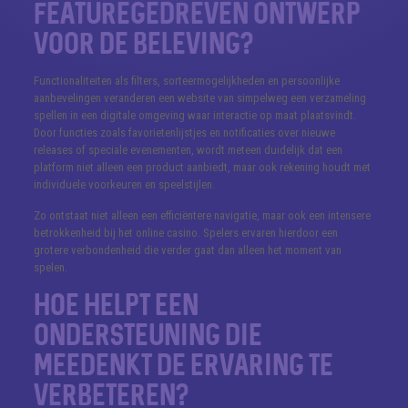
featuregedreven ontwerp
voor de beleving?
Functionaliteiten als filters, sorteermogelijkheden en persoonlijke
aanbevelingen veranderen een website van simpelweg een verzameling
spellen in een digitale omgeving waar interactie op maat plaatsvindt.
Door functies zoals favorietenlijstjes en notificaties over nieuwe
releases of speciale evenementen, wordt meteen duidelijk dat een
platform niet alleen een product aanbiedt, maar ook rekening houdt met
individuele voorkeuren en speelstijlen.
Zo ontstaat niet alleen een efficiëntere navigatie, maar ook een intensere
betrokkenheid bij het online casino. Spelers ervaren hierdoor een
grotere verbondenheid die verder gaat dan alleen het moment van
spelen.
Hoe helpt een
ondersteuning die
meedenkt de ervaring te
verbeteren?