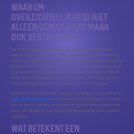
Waarom
overzichtelijkheid niet
alleen gemak biedt maar
ook vertrouwen
Een heldere interface helpt spelers zich snel thuis te voelen in een
digitale omgeving die anders overweldigend kan zijn. Wanneer menu’s
logisch zijn opgebouwd en informatie zoals uitbetalingspercentages en
spelregels direct beschikbaar is, voorkomt dat niet alleen misverstanden
maar stimuleert het ook een bewuste keuze voor bepaalde spellen. Dit
soort transparantie geeft een subtiel vertrouwen, wat in een industrie
die vaak afgeschilderd wordt als complex van grote waarde is.
Duidelijke informatie over het rendement van spellen, zoals inzichten in
best uitbetalende gokkasten
, speelt daar een belangrijke rol in. Spelers
hoeven dan niet eindeloos te zoeken of te gokken welk spelaanbod het
meest aantrekkelijk is, maar kunnen hun interesse meer gestructureerd
benaderen.
Wat betekent een