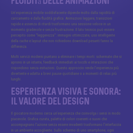
fluidità delle animazioni
Un’esperienza mobile soddisfacente dipende molto dalla rapidità di
caricamento e dalla fluidità grafica. Animazioni leggere, transizioni
rapide e assenza di ritardi trasformano una sessione veloce in un
momento gradevole e senza frustrazione. Il lato tecnico può essere
percepito come “leggerezza”: immagini ottimizzate, uso intelligente
della cache e layout che non richiedono download pesanti fanno la
differenza.
Molti servizi moderni puntano a eliminare i tempi morti: schermate che si
aprono in un istante, feedback immediati ai tocchi e interazioni che
rispondono senza esitazioni. Questo approccio rende l’esperienza più
divertente e adatta a brevi pause quotidiane o a momenti di relax più
lunghi.
Esperienza visiva e sonora:
il valore del design
Il giocatore moderno cerca un’esperienza che coinvolga i sensi in modo
piacevole. Grafica curata, palette di colori coerenti e suoni che
accompagnano l’azione senza essere invadenti trasformano l’interfaccia
in un ambiente accogliente. Sullo schermo di uno smartphone, ogni