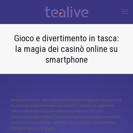
Gioco e divertimento in tasca:
la magia dei casinò online su
smartphone
Navigare un casinò online dal proprio telefono è oggi più che una moda:
è una forma di intrattenimento pensata per l’istante, con esperienze
veloci e immersive. In questa panoramica mettiamo in luce le
caratteristiche che rendono l’esperienza mobile piacevole e accessibile,
concentrandoci su design, reattività e piacere visivo senza entrare in
dettagli di gioco o strategie.