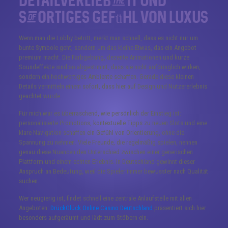
Detailverliebtheit und
sofortiges Gefühl von Luxus
Wenn man die Lobby betritt, merkt man schnell, dass es nicht nur um
bunte Symbole geht, sondern um das kleine Etwas, das ein Angebot
premium macht. Die Farbgebung, dezente Animationen und kurze
Soundeffekte sind so abgestimmt, dass sie nicht aufdringlich wirken,
sondern ein hochwertiges Ambiente schaffen. Gerade diese kleinen
Details vermitteln einem sofort, dass hier auf Design und Nutzererlebnis
geachtet wurde.
Für mich war es überraschend, wie persönlich der Einstieg ist:
personalisierte Promotions, kontextuelle Tipps zu neuen Slots und eine
klare Navigation schaffen ein Gefühl von Orientierung, ohne die
Spannung zu nehmen. Viele Freunde, die regelmäßig spielen, nennen
genau diese Nuancen den Unterschied zwischen einer generischen
Plattform und einem echten Erlebnis. In Deutschland gewinnt dieser
Anspruch an Bedeutung, weil die Spieler immer bewusster nach Qualität
suchen.
Wer neugierig ist, findet schnell eine zentrale Anlaufstelle mit allen
Angeboten:
DrückGlück Online Casino Deutschland
präsentiert sich hier
besonders aufgeräumt und lädt zum Stöbern ein.