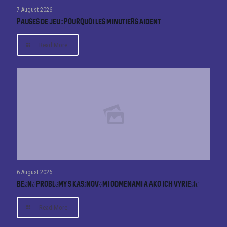
7 August 2026
Pauses de jeu : pourquoi les minutiers aident
Read More
6 August 2026
Bežné problémy s kasínovými odmenami a ako ich vyriešiť
Read More