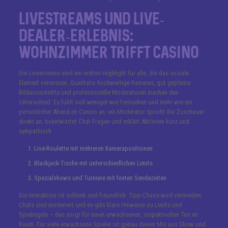
Livestreams und Live-
Dealer-Erlebnis:
Wohnzimmer trifft Casino
Die Livestreams sind ein echtes Highlight für alle, die das soziale
Element vermissen. Qualitativ hochwertige Kameras, gut geplante
Bildausschnitte und professionelle Moderatoren machen den
Unterschied. Es fühlt sich weniger wie Fernsehen und mehr wie ein
persönlicher Abend im Casino an: ein Moderator spricht die Zuschauer
direkt an, beantwortet Chat-Fragen und erklärt Aktionen kurz und
sympathisch.
Live-Roulette mit mehreren Kamerapositionen
Blackjack-Tische mit unterschiedlichen Limits
Spezialshows und Turniere mit festen Sendezeiten
Die Interaktion ist schlank und freundlich: Tipp-Chaos wird vermieden,
Chats sind moderiert und es gibt klare Hinweise zu Limits und
Spielregeln – das sorgt für einen erwachsenen, respektvollen Ton im
Raum. Für viele erwachsene Spieler ist genau dieser Mix aus Show und