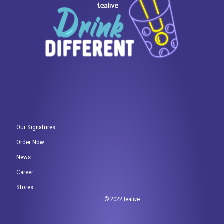
Our Signatures
Order Now
News
Career
Stores
© 2022 tealive