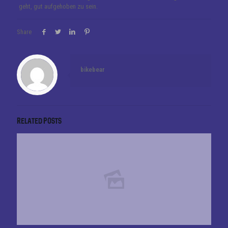
geht, gut aufgehoben zu sein.
Share
bikebear
Related posts