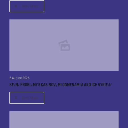
Read More
6 August 2026
Bežné problémy s kasínovými odmenami a ako ich vyriešiť
Read More