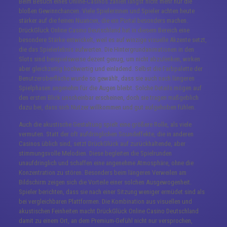
Beim Besuch eines Online-Casinos zählen längst nicht mehr nur die
bloßen Gewinnchancen. Viele Spielerinnen und Spieler achten heute
stärker auf die feinen Nuancen, die ein Portal besonders machen.
DrückGlück Online Casino Deutschland hat in diesem Bereich eine
besondere Stärke entwickelt, weil es auf winzige visuelle Akzente setzt,
die das Spielerlebnis aufwerten. Die Hintergrundanimationen in den
Slots sind beispielsweise dezent genug, um nicht abzulenken, wirken
aber gleichzeitig hochwertig und einladend. Selbst die Farbpalette der
Benutzeroberfläche wurde so gewählt, dass sie auch nach längeren
Spielphasen angenehm für die Augen bleibt. Solche Details mögen auf
den ersten Blick unscheinbar erscheinen, doch sie tragen maßgeblich
dazu bei, dass sich Nutzer willkommen und gut aufgehoben fühlen.
Auch die akustische Gestaltung spielt eine größere Rolle, als viele
vermuten. Statt der oft aufdringlichen Soundeffekte, die in anderen
Casinos üblich sind, setzt DrückGlück auf zurückhaltende, aber
stimmungsvolle Melodien. Diese begleiten die Spielrunden
unaufdringlich und schaffen eine angenehme Atmosphäre, ohne die
Konzentration zu stören. Besonders beim längeren Verweilen am
Bildschirm zeigen sich die Vorteile einer solchen Ausgewogenheit.
Spieler berichten, dass sie nach einer Sitzung weniger ermüdet sind als
bei vergleichbaren Plattformen. Die Kombination aus visuellen und
akustischen Feinheiten macht DrückGlück Online Casino Deutschland
damit zu einem Ort, an dem Premium-Gefühl nicht nur versprochen,