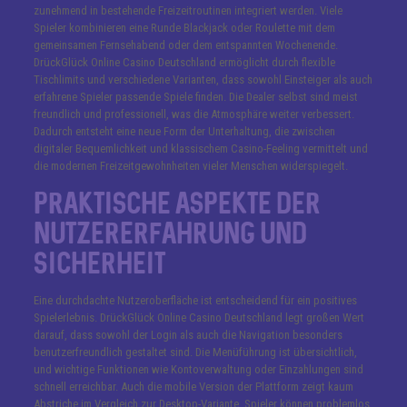
zunehmend in bestehende Freizeitroutinen integriert werden. Viele
Spieler kombinieren eine Runde Blackjack oder Roulette mit dem
gemeinsamen Fernsehabend oder dem entspannten Wochenende.
DrückGlück Online Casino Deutschland ermöglicht durch flexible
Tischlimits und verschiedene Varianten, dass sowohl Einsteiger als auch
erfahrene Spieler passende Spiele finden. Die Dealer selbst sind meist
freundlich und professionell, was die Atmosphäre weiter verbessert.
Dadurch entsteht eine neue Form der Unterhaltung, die zwischen
digitaler Bequemlichkeit und klassischem Casino-Feeling vermittelt und
die modernen Freizeitgewohnheiten vieler Menschen widerspiegelt.
Praktische Aspekte der
Nutzererfahrung und
Sicherheit
Eine durchdachte Nutzeroberfläche ist entscheidend für ein positives
Spielerlebnis. DrückGlück Online Casino Deutschland legt großen Wert
darauf, dass sowohl der Login als auch die Navigation besonders
benutzerfreundlich gestaltet sind. Die Menüführung ist übersichtlich,
und wichtige Funktionen wie Kontoverwaltung oder Einzahlungen sind
schnell erreichbar. Auch die mobile Version der Plattform zeigt kaum
Abstriche im Vergleich zur Desktop-Variante. Spieler können problemlos