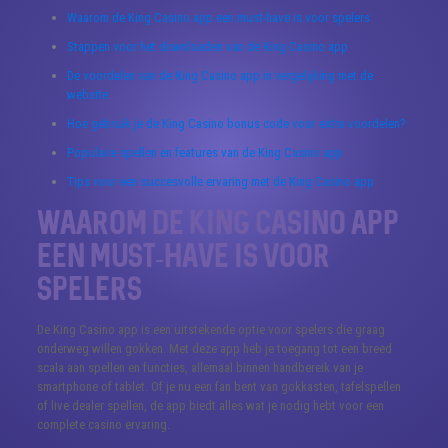
Waarom de King Casino app een must-have is voor spelers
Stappen voor het downloaden van de King Casino app
De voordelen van de King Casino app in vergelijking met de
website
Hoe gebruik je de King Casino bonus code voor extra voordelen?
Populaire spellen en features van de King Casino app
Tips voor een succesvolle ervaring met de King Casino app
Waarom de King Casino app
een must-have is voor
spelers
De King Casino app is een uitstekende optie voor spelers die graag
onderweg willen gokken. Met deze app heb je toegang tot een breed
scala aan spellen en functies, allemaal binnen handbereik van je
smartphone of tablet. Of je nu een fan bent van gokkasten, tafelspellen
of live dealer spellen, de app biedt alles wat je nodig hebt voor een
complete casino ervaring.