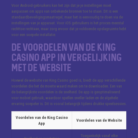
Voor Android-gebruikers kan het zijn dat je je instellingen moet
aanpassen om apps van onbekende bronnen toe te staan. Dit is een
standaardbeveiligingsmaatregel, maar het is eenvoudig te doen via de
instellingen van je apparaat. Voor iOS gebruikers is het proces meestal
rechttoe rechtaan, maar zorg ervoor dat je voldoende opslagruimte hebt
voor een soepele installatie.
De voordelen van de King
Casino app in vergelijking
met de website
Hoewel de website van King Casino goed is, biedt de app verschillende
voordelen die het de moeite waard maken om te downloaden. Een van
de belangrijkste voordelen is de snelheid. De app is geoptimaliseerd
voor mobiel gebruik, waardoor spellen sneller laden en de algehele
ervaring soepeler is. Dit is vooral belangrijk tijdens drukke speelsessies.
Voordelen van de King Casino
Voordelen van de Website
App
Toegankelijk vanaf elke