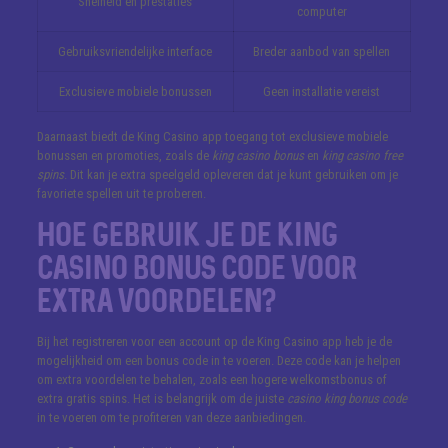
Snelheid en prestaties
computer
Gebruiksvriendelijke interface
Breder aanbod van spellen
Exclusieve mobiele bonussen
Geen installatie vereist
Daarnaast biedt de King Casino app toegang tot exclusieve mobiele
bonussen en promoties, zoals de
king casino bonus
en
king casino free
spins
. Dit kan je extra speelgeld opleveren dat je kunt gebruiken om je
favoriete spellen uit te proberen.
Hoe gebruik je de King
Casino bonus code voor
extra voordelen?
Bij het registreren voor een account op de King Casino app heb je de
mogelijkheid om een bonus code in te voeren. Deze code kan je helpen
om extra voordelen te behalen, zoals een hogere welkomstbonus of
extra gratis spins. Het is belangrijk om de juiste
casino king bonus code
in te voeren om te profiteren van deze aanbiedingen.