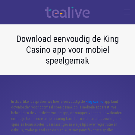
Download eenvoudig de King
Casino app voor mobiel
speelgemak
In dit artikel bespreken we hoe je eenvoudig de
king casino
app kunt
downloaden voor optimaal speelgemak op je mobiele apparaat. We
behandelen de voordelen van de app, de stappen voor het downloaden,
en hoe je het meeste uit je ervaring kunt halen met functies zoals gratis
spins en bonuscodes. Daarnaast geven we je tips over registratie en
gebruik, zodat je snel aan de slag kunt met jouw favoriete spellen.