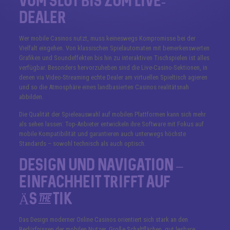
vom Slot bis zum Live-
Dealer
Wer mobile Casinos nutzt, muss keineswegs Kompromisse bei der
Vielfalt eingehen. Von klassischen Spielautomaten mit bemerkenswerten
Grafiken und Soundeffekten bis hin zu interaktiven Tischspielen ist alles
verfügbar. Besonders hervorzuheben sind die Live-Casino-Sektionen, in
denen via Video-Streaming echte Dealer am virtuellen Spieltisch agieren
und so die Atmosphäre eines landbasierten Casinos realitätsnah
abbilden.
Die Qualität der Spieleauswahl auf mobilen Plattformen kann sich mehr
als sehen lassen: Top-Anbieter entwickeln ihre Software mit Fokus auf
mobile Kompatibilität und garantieren auch unterwegs höchste
Standards – sowohl technisch als auch optisch.
Design und Navigation –
Einfachheit trifft auf
Ästhetik
Das Design moderner Online Casinos orientiert sich stark an den
Bedürfnissen der mobilen Nutzer. Große Schaltflächen, gut lesbare