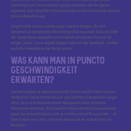
Schriftarten und übersichtliche Layouts erleichtern die Navigation
ungemein. Statt überfüllter Bildschirme gibt es klare Strukturen und eine
intuitive Menüführung.
Einige mobile Casinos nutzen sogar adaptive Designs, die sich
dynamisch an verschiedene Bildschirmgrößen anpassen. Dadurch bleibt
das Spielerlebnis angenehm und erheblich stressfreier als noch vor
einigen Jahren. Dieser Aspekt steigert nicht nur den Spielspaß, sondern
auch die Verweildauer der Nutzer enorm.
Was kann man in puncto
Geschwindigkeit
erwarten?
Geschwindigkeit ist eine weitere große Stärke mobiler Online Casinos.
Verlässliche Server-Infrastrukturen und optimierte Datenpakete sorgen
dafür, dass auch bei wechselnder Netzqualität keine störenden
Wartezeiten entstehen. Die Entwickler haben viel Arbeit hineingesteckt,
damit das Gaming-Erlebnis auch im mobilen Umfeld flüssig bleibt – ob
beim Drehen eines Slots oder beim Warten auf die nächste Hand im
Blackjack.