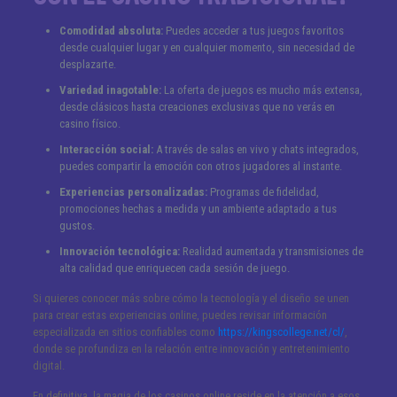
Comodidad absoluta:
Puedes acceder a tus juegos favoritos
desde cualquier lugar y en cualquier momento, sin necesidad de
desplazarte.
Variedad inagotable:
La oferta de juegos es mucho más extensa,
desde clásicos hasta creaciones exclusivas que no verás en
casino físico.
Interacción social:
A través de salas en vivo y chats integrados,
puedes compartir la emoción con otros jugadores al instante.
Experiencias personalizadas:
Programas de fidelidad,
promociones hechas a medida y un ambiente adaptado a tus
gustos.
Innovación tecnológica:
Realidad aumentada y transmisiones de
alta calidad que enriquecen cada sesión de juego.
Si quieres conocer más sobre cómo la tecnología y el diseño se unen
para crear estas experiencias online, puedes revisar información
especializada en sitios confiables como
https://kingscollege.net/cl/
,
donde se profundiza en la relación entre innovación y entretenimiento
digital.
En definitiva, la magia de los casinos online reside en la atención a esos