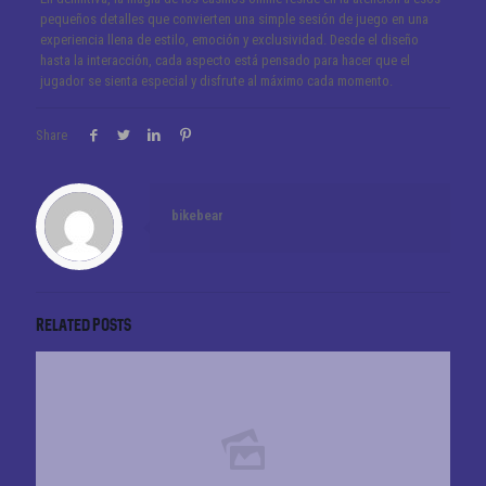
pequeños detalles que convierten una simple sesión de juego en una
experiencia llena de estilo, emoción y exclusividad. Desde el diseño
hasta la interacción, cada aspecto está pensado para hacer que el
jugador se sienta especial y disfrute al máximo cada momento.
Share
bikebear
Related posts