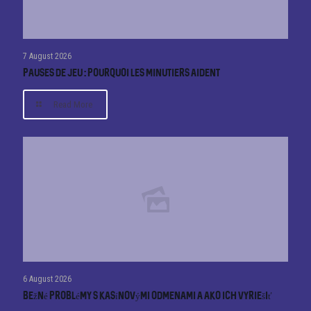
7 August 2026
Pauses de jeu : pourquoi les minutiers aident
Read More
6 August 2026
Bežné problémy s kasínovými odmenami a ako ich vyriešiť