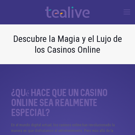
Descubre la Magia y el Lujo de
los Casinos Online
¿Qué hace que un casino
online sea realmente
especial?
En el mundo digital actual, los casinos online han revolucionado la
manera en que disfrutamos el entretenimiento. Pero más allá de la