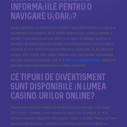
informațiile pentru o
navigare ușoară?
Unele platforme se remarcă prin modul în care oferă claritate și logică în
prezentarea informațiilor. De la detalii despre jocuri, până la termeni și
condiții, totul este structurat pentru a te ajuta să înțelegi rapid ce se
întâmplă. Această organizare atentă elimină frustrările și face ca timpul
petrecut pe site să fie focusat pe relaxare și distracție, nu pe căutarea
datelor utile. Există chiar pagini dedicat celor care doresc să înțeleagă
mai bine universul jocurilor, cum ar fi
https://somnpufos.com
, unde poți
găsi informații suplimentare într-un limbaj accesibil.
Ce tipuri de divertisment
sunt disponibile în lumea
casino-urilor online?
Oferta este variată și menită să satisfacă orice preferință. Poți alege
între sloturi vibrante, jocuri clasice ca ruleta sau blackjack, și chiar
variante moderne adaptate tehnologiilor video și mobile. Pentru cei care
caută emoții autentice, există și posibilitatea de a juca în direct cu