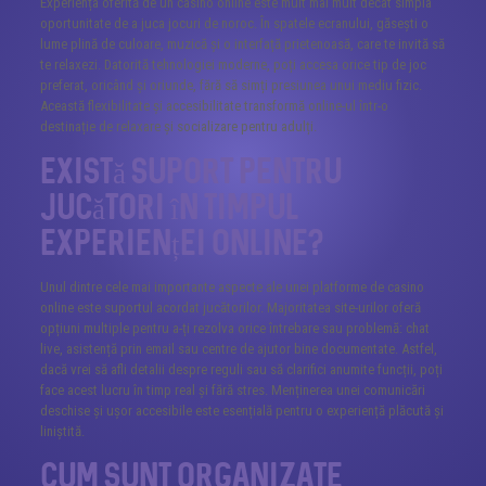
Experiența oferită de un casino online este mult mai mult decât simpla
oportunitate de a juca jocuri de noroc. În spatele ecranului, găsești o
lume plină de culoare, muzică și o interfață prietenoasă, care te invită să
te relaxezi. Datorită tehnologiei moderne, poți accesa orice tip de joc
preferat, oricând și oriunde, fără să simți presiunea unui mediu fizic.
Această flexibilitate și accesibilitate transformă online-ul într-o
destinație de relaxare și socializare pentru adulți.
Există suport pentru
jucători în timpul
experienței online?
Unul dintre cele mai importante aspecte ale unei platforme de casino
online este suportul acordat jucătorilor. Majoritatea site-urilor oferă
opțiuni multiple pentru a-ți rezolva orice întrebare sau problemă: chat
live, asistență prin email sau centre de ajutor bine documentate. Astfel,
dacă vrei să afli detalii despre reguli sau să clarifici anumite funcții, poți
face acest lucru în timp real și fără stres. Menținerea unei comunicări
deschise și ușor accesibile este esențială pentru o experiență plăcută și
liniștită.
Cum sunt organizate