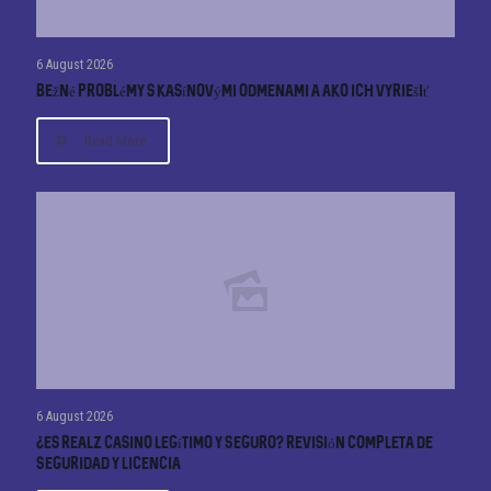
6 August 2026
Bežné problémy s kasínovými odmenami a ako ich vyriešiť
Read More
6 August 2026
¿Es Realz Casino Legítimo y Seguro? Revisión Completa de
Seguridad y Licencia