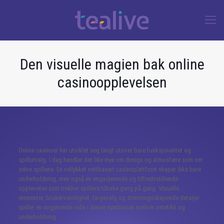
Den visuelle magien bak online
casinoopplevelsen
Online casinoer har utviklet seg langt utover bare funksjonalitet og
spillutvalg. I dag handler det like mye om design og atmosfære som om
selve spillene. En vellykket nettbasert casinoplattform skaper ikke bare
underholdning, men også en engasjerende og tilfredsstillende
opplevelse som trekker spillere tilbake gang på gang. Visuelle
elementer, brukervennlighet, fargevalg og stemningsskapende detaljer
spiller en avgjørende rolle i denne symbiosen mellom estetikk og
underholdning.