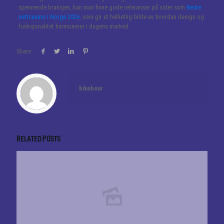
spennende bransjen, kan man finne gode referanser på sider som
Beste
nettcasino i Norge 2026
, som gir et helhetlig bilde av hvordan design og
funksjonalitet harmonerer i dagens marked.
Share
bikebear
Related posts