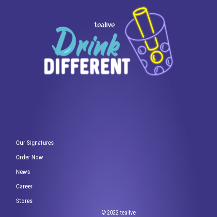
Our Signatures
Order Now
News
Career
Stores
© 2022 tealive