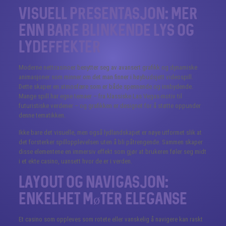
Visuell presentasjon: mer
enn bare blinkende lys og
lydeffekter
Moderne nettcasinoer benytter seg av avansert grafikk og dynamiske
animasjoner som minner om det man finner i høybudsjett videospill.
Dette skaper en atmosfære som er både spennende og innbydende.
Mange spill har egne temaer – fra klassiske Las Vegas-motiv til
futuristiske verdener – og grafikken er designet for å støtte oppunder
denne tematikken.
Ikke bare det visuelle, men også lydlandskapet er nøye utformet slik at
det forsterker spillopplevelsen uten å bli påtrengende. Sammen skaper
disse elementene en immersiv effekt som gjør at brukeren føler seg midt
i et ekte casino, uansett hvor de er i verden.
Layout og navigasjon:
enkelhet møter eleganse
Et casino som oppleves som rotete eller vanskelig å navigere kan raskt