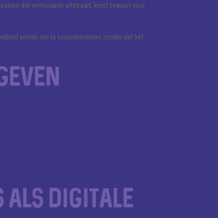
 casino dat vertrouwen uitstraalt, kiest bewust voor
 vrijheid voelen om te experimenteren zonder dat het
mgeven
 als digitale