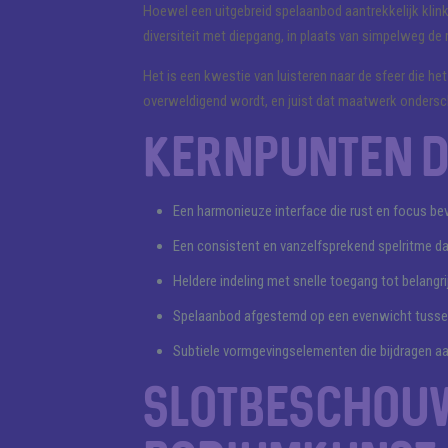
Hoewel een uitgebreid spelaanbod aantrekkelijk klink
diversiteit met diepgang, in plaats van simpelweg de 
Het is een kwestie van luisteren naar de sfeer die he
overweldigend wordt, en juist dat maatwerk ondersch
Kernpunten d
Een harmonieuze interface die rust en focus be
Een consistent en vanzelfsprekend spelritme d
Heldere indeling met snelle toegang tot belangri
Spelaanbod afgestemd op een evenwicht tussen v
Subtiele vormgevingselementen die bijdragen aa
Slotbeschouwi