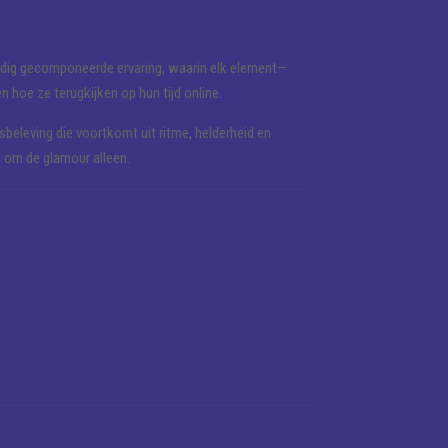
uldig gecomponeerde ervaring, waarin elk element—
 hoe ze terugkijken op hun tijd online.
sbeleving die voortkomt uit ritme, helderheid en
n om de glamour alleen.