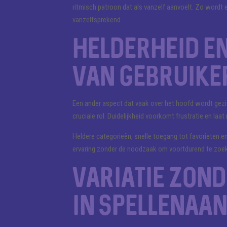
ritmisch patroon dat als vanzelf aanvoelt. Zo wordt 
vanzelfsprekend.
Helderheid en
van gebruik
Een ander aspect dat vaak over het hoofd wordt gezien
cruciale rol. Duidelijkheid voorkomt frustratie en laa
Heldere categorieën, snelle toegang tot favorieten en 
ervaring zonder de noodzaak om voortdurend te zoeke
Variatie zond
in spellenaa