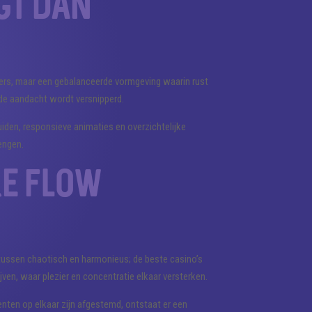
gt dan
nners, maar een gebalanceerde vormgeving waarin rust
de aandacht wordt versnipperd.
uiden, responsieve animaties en overzichtelijke
engen.
ke flow
 tussen chaotisch en harmonieus; de beste casino’s
jven, waar plezier en concentratie elkaar versterken.
ten op elkaar zijn afgestemd, ontstaat er een