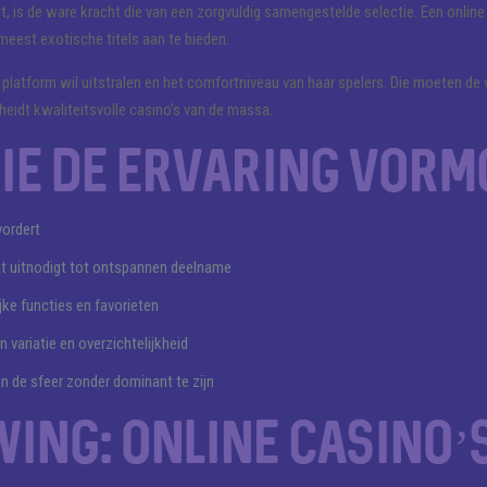
t, is de ware kracht die van een zorgvuldig samengestelde selectie. Een online
meest exotische titels aan te bieden.
t platform wil uitstralen en het comfortniveau van haar spelers. Die moeten de
eidt kwaliteitsvolle casino’s van de massa.
ie de ervaring vor
vordert
at uitnodigt tot ontspannen deelname
jke functies en favorieten
ariatie en overzichtelijkheid
n de sfeer zonder dominant te zijn
ng: online casino’s