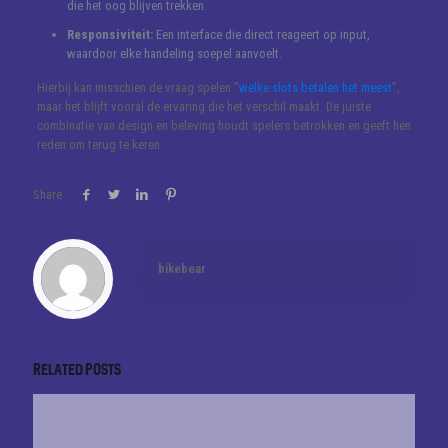
die het oog blijven trekken.
Responsiviteit:
Een interface die direct reageert op input,
waardoor elke handeling soepel aanvoelt.
Hierbij kan misschien de vraag spelen “
welke slots betalen het meest
”,
maar het blijft vooral de ervaring die het verschil maakt. De juiste
combinatie van design en beleving houdt spelers betrokken en geeft hen
reden om terug te keren.
Share
bikebear
Related posts