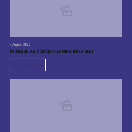
7 August 2026
Pauses de jeu : pourquoi les minutiers aident
Read More