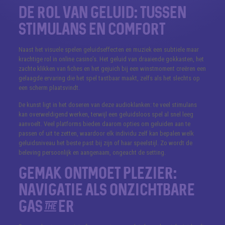
De rol van geluid: tussen
stimulans en comfort
Naast het visuele spelen geluidseffecten en muziek een subtiele maar
krachtige rol in online casino’s. Het geluid van draaiende gokkasten, het
zachte klikken van fiches en het gejuich bij een winstmoment creëren een
gelaagde ervaring die het spel tastbaar maakt, zelfs als het slechts op
een scherm plaatsvindt.
De kunst ligt in het doseren van deze audioklanken: te veel stimulans
kan overweldigend werken, terwijl een geluidsloos spel al snel leeg
aanvoelt. Veel platforms bieden daarom opties om geluiden aan te
passen of uit te zetten, waardoor elk individu zelf kan bepalen welk
geluidsniveau het beste past bij zijn of haar speelstijl. Zo wordt de
beleving persoonlijk en aangenaam, ongeacht de setting.
Gemak ontmoet plezier:
navigatie als onzichtbare
gastheer