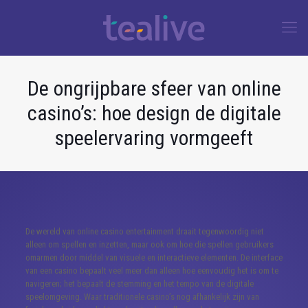
De ongrijpbare sfeer van online
casino’s: hoe design de digitale
speelervaring vormgeeft
De wereld van online casino entertainment draait tegenwoordig niet
alleen om spellen en inzetten, maar ook om hoe die spellen gebruikers
omarmen door middel van visuele en interactieve elementen. De interface
van een casino bepaalt veel meer dan alleen hoe eenvoudig het is om te
navigeren; het bepaalt de stemming en het tempo van de digitale
speelomgeving. Waar traditionele casino’s nog afhankelijk zijn van