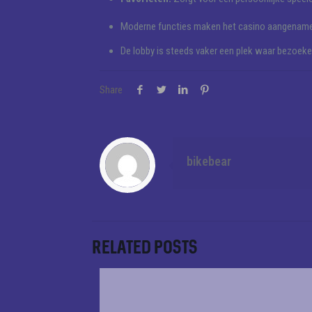
Moderne functies maken het casino aangenamer 
De lobby is steeds vaker een plek waar bezoeker
Share
bikebear
Related posts