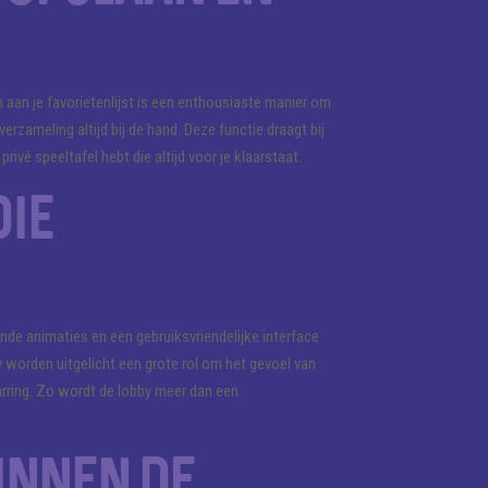
 aan je favorietenlijst is een enthousiaste manier om
erzameling altijd bij de hand. Deze functie draagt bij
ivé speeltafel hebt die altijd voor je klaarstaat.
die
ende animaties en een gebruiksvriendelijke interface
 worden uitgelicht een grote rol om het gevoel van
arring. Zo wordt de lobby meer dan een
innen de