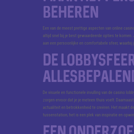
beheren
Een van de meest prettige aspecten van online casino
altijd snel bij je best gewaardeerde opties te komen. 
aan een persoonlijke en comfortabele sfeer, waarbij je 
De lobbysfeer
allesbepalend
De visuele en functionele invulling van de casino lob
zorgen ervoor dat je je meteen thuis voelt. Daarnaas
actualiteit en betrokkenheid te creëren. Het maakt 
tussenstation; het is een plek van inspiratie en opwin
Een onderzoek