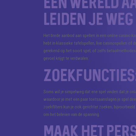
Een wereld aa
leiden je weg
Het brede aanbod aan spellen in een online casino ka
hebt in klassieke tafelspellen, live casinospellen of 
gerekend op het soort spel, of zelfs betaalmethodes. 
gevoel krijgt te verdwalen.
Zoekfuncties:
Soms wil je simpelweg dat ene spel vinden dat je onla
waardoor je met een paar toetsaanslagen je spel direc
zoekfilters kun je ook gerichter zoeken, bijvoorbeeld
om het beleven van de spanning.
Maak het pers