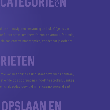
 categorieën
ken het navigeren eenvoudig en leuk. Of je nu zin
aire filters omvatten thema’s zoals avontuur, fantasie,
cala aan entertainmentopties, zonder dat je ooit het
orieten
nctie van het online casino staat deze wens centraal,
iet eindeloos door pagina’s hoeft te scrollen. Dankzij
n snel, zodat jouw tijd in het casino vooral draait
 opslaan en