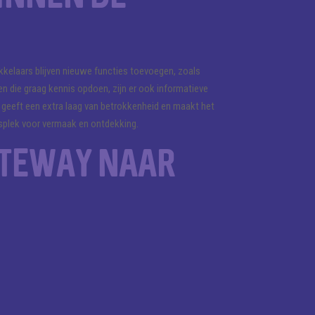
kkelaars blijven nieuwe functies toevoegen, zoals
 die graag kennis opdoen, zijn er ook informatieve
t geeft een extra laag van betrokkenheid en maakt het
gsplek voor vermaak en ontdekking.
ateway naar