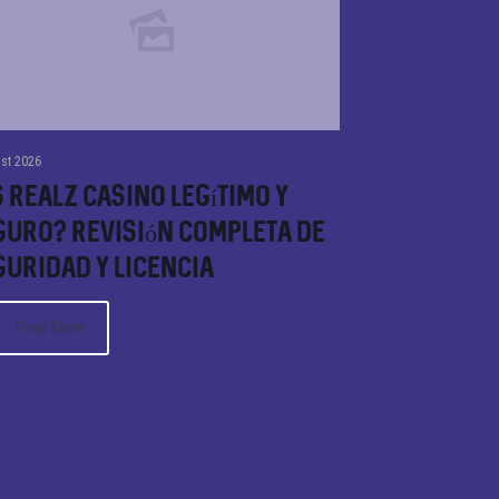
st 2026
 Realz Casino Legítimo y
guro? Revisión Completa de
guridad y Licencia
Read More