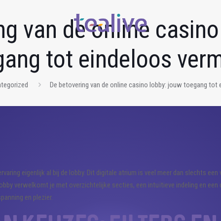
ng van de online casino
gang tot eindeloos ver
tegorized
De betovering van de online casino lobby: jouw toegang tot
varing eigenlijk al bij de lobby. Dit digitale atrium is veel meer dan slechts ee
obby verwelkomt je met overzichtelijke secties, een intuïtieve indeling en een 
spanning en plezier.