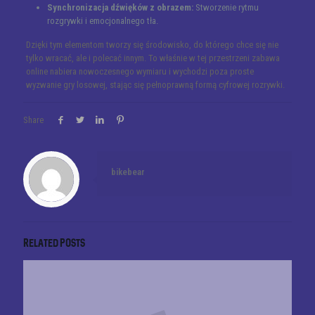
Synchronizacja dźwięków z obrazem:
Stworzenie rytmu
rozgrywki i emocjonalnego tła.
Dzięki tym elementom tworzy się środowisko, do którego chce się nie
tylko wracać, ale i polecać innym. To właśnie w tej przestrzeni zabawa
online nabiera nowoczesnego wymiaru i wychodzi poza proste
wyzwanie gry losowej, stając się pełnoprawną formą cyfrowej rozrywki.
Share
bikebear
Related posts