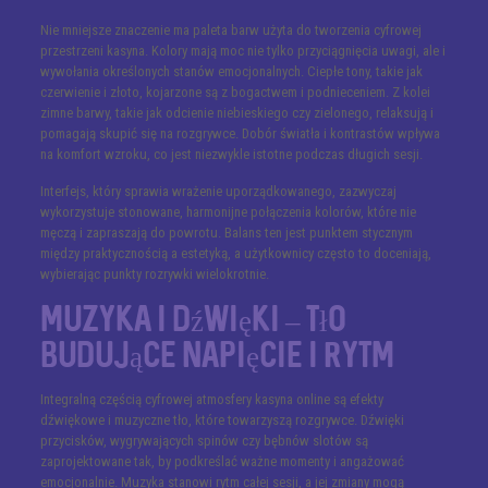
Nie mniejsze znaczenie ma paleta barw użyta do tworzenia cyfrowej
przestrzeni kasyna. Kolory mają moc nie tylko przyciągnięcia uwagi, ale i
wywołania określonych stanów emocjonalnych. Ciepłe tony, takie jak
czerwienie i złoto, kojarzone są z bogactwem i podnieceniem. Z kolei
zimne barwy, takie jak odcienie niebieskiego czy zielonego, relaksują i
pomagają skupić się na rozgrywce. Dobór światła i kontrastów wpływa
na komfort wzroku, co jest niezwykle istotne podczas długich sesji.
Interfejs, który sprawia wrażenie uporządkowanego, zazwyczaj
wykorzystuje stonowane, harmonijne połączenia kolorów, które nie
męczą i zapraszają do powrotu. Balans ten jest punktem stycznym
między praktycznością a estetyką, a użytkownicy często to doceniają,
wybierając punkty rozrywki wielokrotnie.
Muzyka i dźwięki – tło
budujące napięcie i rytm
Integralną częścią cyfrowej atmosfery kasyna online są efekty
dźwiękowe i muzyczne tło, które towarzyszą rozgrywce. Dźwięki
przycisków, wygrywających spinów czy bębnów slotów są
zaprojektowane tak, by podkreślać ważne momenty i angażować
emocjonalnie. Muzyka stanowi rytm całej sesji, a jej zmiany mogą