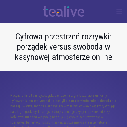
Cyfrowa przestrzeń rozrywki:
porządek versus swoboda w
kasynowej atmosferze online
Kasyna online to miejsca, gdzie wrażenia z gry łączą się z unikalnym
cyfrowym klimatem. Jednak to nie tylko karta czy koło ruletki decydują o
naszej uwadze, lecz cały ekosystem wizualny i dźwiękowy, który wciąga
na długie godziny. Interfejs, kolory, animacje czy rytm przerw między
kolejnymi rundami wpływają na to, jak głęboko zanurzymy się w
rozrywkę. Ten artykuł odsłoni, jak nowoczesne kasyna internetowe