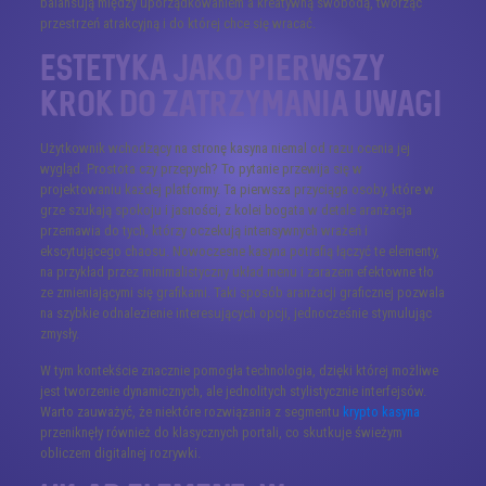
balansują między uporządkowaniem a kreatywną swobodą, tworząc
przestrzeń atrakcyjną i do której chce się wracać.
Estetyka jako pierwszy
krok do zatrzymania uwagi
Użytkownik wchodzący na stronę kasyna niemal od razu ocenia jej
wygląd. Prostota czy przepych? To pytanie przewija się w
projektowaniu każdej platformy. Ta pierwsza przyciąga osoby, które w
grze szukają spokoju i jasności, z kolei bogata w detale aranżacja
przemawia do tych, którzy oczekują intensywnych wrażeń i
ekscytującego chaosu. Nowoczesne kasyna potrafią łączyć te elementy,
na przykład przez minimalistyczny układ menu i zarazem efektowne tło
ze zmieniającymi się grafikami. Taki sposób aranżacji graficznej pozwala
na szybkie odnalezienie interesujących opcji, jednocześnie stymulując
zmysły.
W tym kontekście znacznie pomogła technologia, dzięki której możliwe
jest tworzenie dynamicznych, ale jednolitych stylistycznie interfejsów.
Warto zauważyć, że niektóre rozwiązania z segmentu
krypto kasyna
przeniknęły również do klasycznych portali, co skutkuje świeżym
obliczem digitalnej rozrywki.