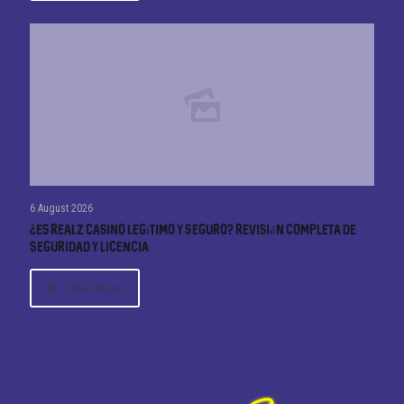
6 August 2026
¿Es Realz Casino Legítimo y Seguro? Revisión Completa de
Seguridad y Licencia
Read More