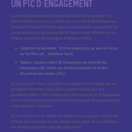
un pic d’engagement
La curiosité humaine est fortement liée au biais de nouveauté : les
stimuli récents sont perçus comme plus attractifs et déclenchent une
libération d’adrénaline. NetEnt exploite ce phénomène en planifiant des
sorties mensuelles, accompagnées de teasers vidéo diffusés sur les
réseaux sociaux et de campagnes d’emailing ciblées.
Calendrier de lancement : 12 titres majeurs par an, avec un focus
sur les fêtes (ex. :
Christmas Carol
).
Teasers : courtes vidéos de 15 secondes qui montrent les
mécaniques clés, créant une attente mesurable via le taux
d’ouverture des emails (+8 %).
En comparaison, Play’n GO publie en moyenne 6 titres majeurs par an,
privilégiant des mises à jour de jeux existants plutôt que des
lancements inédits. Cette cadence plus lente réduit le pic d’engagement
initial, mais favorise une exploitation plus longue de chaque titre grâce
à des extensions de bonus.
Le « novelty boost » de NetEnt se traduit donc par des pics de trafic de
30 % les deux semaines suivant chaque sortie, avant de se stabiliser à
des niveaux similaires à ceux des concurrents.