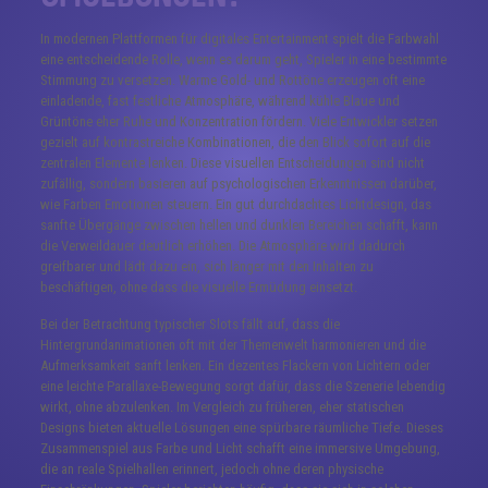
In modernen Plattformen für digitales Entertainment spielt die Farbwahl
eine entscheidende Rolle, wenn es darum geht, Spieler in eine bestimmte
Stimmung zu versetzen. Warme Gold- und Rottöne erzeugen oft eine
einladende, fast festliche Atmosphäre, während kühle Blaue und
Grüntöne eher Ruhe und Konzentration fördern. Viele Entwickler setzen
gezielt auf kontrastreiche Kombinationen, die den Blick sofort auf die
zentralen Elemente lenken. Diese visuellen Entscheidungen sind nicht
zufällig, sondern basieren auf psychologischen Erkenntnissen darüber,
wie Farben Emotionen steuern. Ein gut durchdachtes Lichtdesign, das
sanfte Übergänge zwischen hellen und dunklen Bereichen schafft, kann
die Verweildauer deutlich erhöhen. Die Atmosphäre wird dadurch
greifbarer und lädt dazu ein, sich länger mit den Inhalten zu
beschäftigen, ohne dass die visuelle Ermüdung einsetzt.
Bei der Betrachtung typischer Slots fällt auf, dass die
Hintergrundanimationen oft mit der Themenwelt harmonieren und die
Aufmerksamkeit sanft lenken. Ein dezentes Flackern von Lichtern oder
eine leichte Parallaxe-Bewegung sorgt dafür, dass die Szenerie lebendig
wirkt, ohne abzulenken. Im Vergleich zu früheren, eher statischen
Designs bieten aktuelle Lösungen eine spürbare räumliche Tiefe. Dieses
Zusammenspiel aus Farbe und Licht schafft eine immersive Umgebung,
die an reale Spielhallen erinnert, jedoch ohne deren physische