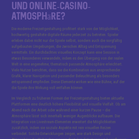
und Online-Casino-
Atmosphäre?
Die moderne Freizeitgestaltung profitiert stark von der Möglichkeit,
hochwertig gestaltete digitale Räume jederzeit zu betreten. Spieler
erleben dabei nicht nur die Spiele selbst, sondern auch die sorgfältig
aufgebauten Umgebungen, die zwischen Alltag und Entspannung
vermitteln. Ein durchdachtes visuelles Konzept kann eine Session in
etwas Besonderes verwandeln, indem es den Übergang von der realen
Welt in eine angenehme, thematisch passende Atmosphäre erleichtert.
Viele Nutzer berichten, dass sie die Kombination aus ansprechender
Grafik, klarer Navigation und passender Beleuchtung als besonders
entspannend empfinden. Diese Elemente wirken wie eine Bühne, auf der
die Spiele ihre Wirkung voll entfalten können.
Im Vergleich zu früheren Formen der Freizeitgestaltung bieten aktuelle
Plattformen eine deutlich höhere Flexibilität und visuelle Vielfalt. Ob am
Abend nach der Arbeit oder während einer kurzen Pause – die
Atmosphäre lässt sich innerhalb weniger Augenblicke aufbauen. Die
Integration von Livestream-Elementen erweitert die Möglichkeiten
zusätzlich, indem sie soziale Aspekte mit rein visuellen Reizen
verbindet. Solche Entwicklungen zeigen, wie stark Design und