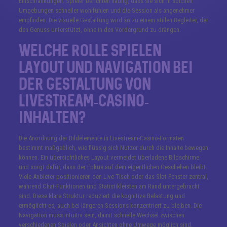
Einschränkungen. Spieler berichten häufig, dass sie sich in solchen
Umgebungen schneller wohlfühlen und die Session als angenehmer
empfinden. Die visuelle Gestaltung wird so zu einem stillen Begleiter, der
den Genuss unterstützt, ohne in den Vordergrund zu drängen.
Welche Rolle spielen
Layout und Navigation bei
der Gestaltung von
Livestream-Casino-
Inhalten?
Die Anordnung der Bildelemente in Livestream-Casino-Formaten
bestimmt maßgeblich, wie flüssig sich Nutzer durch die Inhalte bewegen
können. Ein übersichtliches Layout vermeidet überladene Bildschirme
und sorgt dafür, dass der Fokus auf dem eigentlichen Geschehen bleibt.
Viele Anbieter positionieren den Live-Tisch oder das Slot-Fenster zentral,
während Chat-Funktionen und Statistikleisten am Rand untergebracht
sind. Diese klare Struktur reduziert die kognitive Belastung und
ermöglicht es, auch bei längeren Sessions konzentriert zu bleiben. Die
Navigation muss intuitiv sein, damit schnelle Wechsel zwischen
verschiedenen Spielen oder Ansichten ohne Umwege möglich sind.