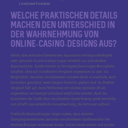
Livestream-Formaten.
Welche praktischen Details
machen den Unterschied in
der Wahrnehmung von
Online-Casino-Designs aus?
Kleine, aber wirksame Elemente wie anpassbare Hintergrundhelligkeit
oder optionale Sound-Overlays tragen erheblich zur individuellen
Anpassung bei. Spieler können so ihre eigene bevorzugte Atmosphäre
schaffen, ohne auf vordefinierte Vorgaben angewiesen zu sein. Die
Möglichkeit, zwischen verschiedenen visuellen Modi zu wechseln, wird
besonders geschätzt, wenn längere Sessions geplant sind. Im direkten
Vergleich fällt auf, dass Plattformen mit solchen Optionen oft als
angenehmer und weniger ermüdend empfunden werden. Auch die
Konsistenz der Grafik über verschiedene Spiele hinweg spielt eine Rolle
und schafft eine einheitliche Gesamtwirkung, die Vertrauen aufbaut.
Praktische Beobachtungen zeigen zudem, dass dezente
Übergangsanimationen zwischen verschiedenen Spielbereichen den
Wechsel flüssiger erscheinen lassen. Solche Details wirken sich positiv