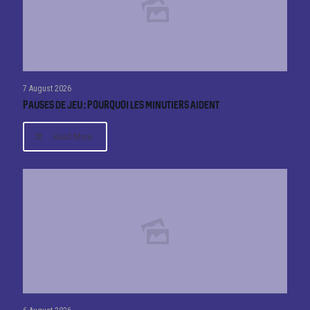
7 August 2026
Pauses de jeu : pourquoi les minutiers aident
Read More