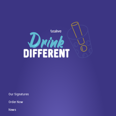
Our Signatures
Order Now
News