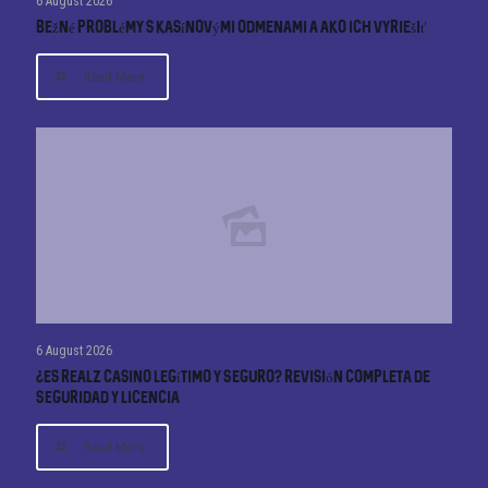
6 August 2026
Bežné problémy s kasínovými odmenami a ako ich vyriešiť
Read More
6 August 2026
¿Es Realz Casino Legítimo y Seguro? Revisión Completa de
Seguridad y Licencia
Read More