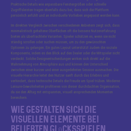
Praktische Details wie anpassbare Fenstergrößen oder schnelle
Zugriffsleisten tragen ebenfalls dazu bei, dass sich die Plattform
persönlich anfühlt und an individuelle Vorlieben angepasst werden kann.
Im direkten Vergleich zwischen verschiedenen Anbietern zeigt sich, dass
minimalistisch gehaltene Oberflächen oft die bessere Nutzererfahrung
bieten als überfrachtete Varianten. Spieler schätzen es, wenn sie nicht
ständig scrollen oder suchen müssen, um zu den gewünschten
Optionen zu gelangen. Ein gutes Layout unterstützt zudem die soziale
Komponente, indem es den Blick auf den Dealer oder die Mitspieler nicht
verdeckt. Solche Designentscheidungen wirken sich direkt auf die
Wahrnehmung von Atmosphäre aus und können den Unterschied
zwischen einer kurzen und einer ausgedehnten Session ausmachen. Die
visuelle Hierarchie leitet den Nutzer sanft durch das Erlebnis und
verhindert, dass technische Details die Freude am Spiel trüben. Moderne
Leisure-Gewohnheiten profitieren von dieser durchdachten Organisation,
da sie den Alltag mit entspannten, visuell ansprechenden Momenten
bereichern.
Wie gestalten sich die
visuellen Elemente bei
beliebten Glücksspielen