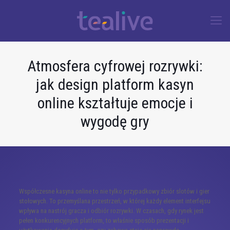
Atmosfera cyfrowej rozrywki:
jak design platform kasyn
online kształtuje emocje i
wygodę gry
Współczesne kasyna online to nie tylko przypadkowy zbiór slotów i gier
stołowych. To przemyślana przestrzeń, w której każdy element interfejsu
wpływa na nastrój gracza i odbiór rozrywki. W czasach, gdy rynek jest
pełen konkurencyjnych platform, to właśnie sposób prezentacji i