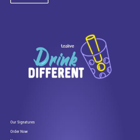
Our Signatures
Order Now