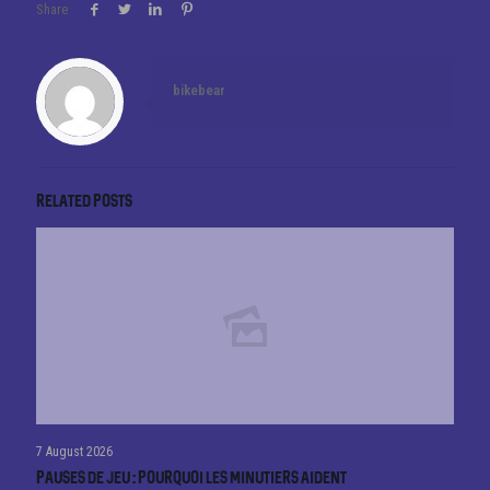
Share
bikebear
Related posts
7 August 2026
Pauses de jeu : pourquoi les minutiers aident