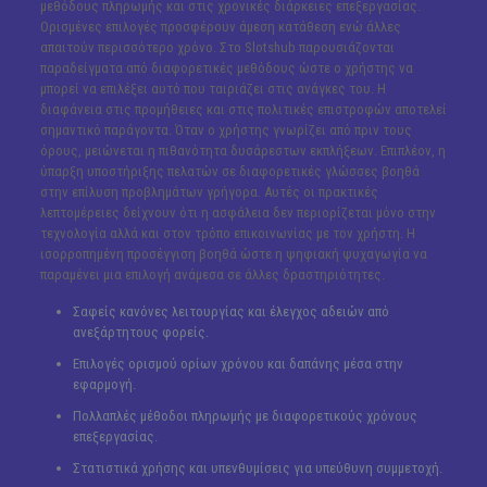
μεθόδους πληρωμής και στις χρονικές διάρκειες επεξεργασίας.
Ορισμένες επιλογές προσφέρουν άμεση κατάθεση ενώ άλλες
απαιτούν περισσότερο χρόνο. Στο Slotshub παρουσιάζονται
παραδείγματα από διαφορετικές μεθόδους ώστε ο χρήστης να
μπορεί να επιλέξει αυτό που ταιριάζει στις ανάγκες του. Η
διαφάνεια στις προμήθειες και στις πολιτικές επιστροφών αποτελεί
σημαντικό παράγοντα. Όταν ο χρήστης γνωρίζει από πριν τους
όρους, μειώνεται η πιθανότητα δυσάρεστων εκπλήξεων. Επιπλέον, η
ύπαρξη υποστήριξης πελατών σε διαφορετικές γλώσσες βοηθά
στην επίλυση προβλημάτων γρήγορα. Αυτές οι πρακτικές
λεπτομέρειες δείχνουν ότι η ασφάλεια δεν περιορίζεται μόνο στην
τεχνολογία αλλά και στον τρόπο επικοινωνίας με τον χρήστη. Η
ισορροπημένη προσέγγιση βοηθά ώστε η ψηφιακή ψυχαγωγία να
παραμένει μια επιλογή ανάμεσα σε άλλες δραστηριότητες.
Σαφείς κανόνες λειτουργίας και έλεγχος αδειών από
ανεξάρτητους φορείς.
Επιλογές ορισμού ορίων χρόνου και δαπάνης μέσα στην
εφαρμογή.
Πολλαπλές μέθοδοι πληρωμής με διαφορετικούς χρόνους
επεξεργασίας.
Στατιστικά χρήσης και υπενθυμίσεις για υπεύθυνη συμμετοχή.