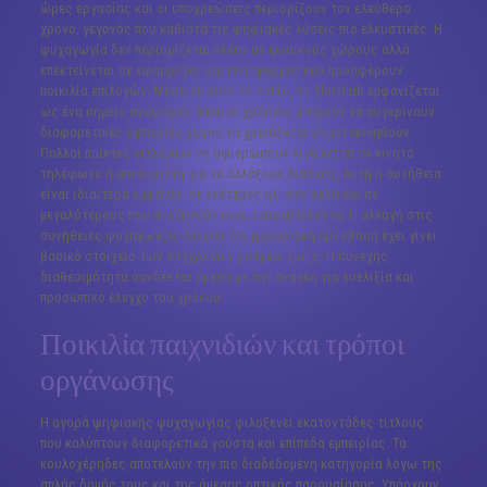
ώρες εργασίας και οι υποχρεώσεις περιορίζουν τον ελεύθερο
χρόνο, γεγονός που καθιστά τις ψηφιακές λύσεις πιο ελκυστικές. Η
ψυχαγωγία δεν περιορίζεται πλέον σε φυσικούς χώρους αλλά
επεκτείνεται σε εφαρμογές και πλατφόρμες που προσφέρουν
ποικιλία επιλογών. Μέσα σε αυτό το τοπίο, το Slotshub εμφανίζεται
ως ένα σημείο αναφοράς όπου οι χρήστες μπορούν να συγκρίνουν
διαφορετικές εμπειρίες χωρίς να χρειάζεται να μετακινηθούν.
Πολλοί παίκτες επιλέγουν να αφιερώσουν λίγα λεπτά σε κινητό
τηλέφωνο ή υπολογιστή για να αλλάξουν διάθεση. Αυτή η συνήθεια
είναι ιδιαίτερα εμφανής σε νεότερες ηλικίες αλλά και σε
μεγαλύτερους που αναζητούν οικεία περιβάλλοντα. Η αλλαγή στις
συνήθειες ψυχαγωγίας δείχνει ότι η ψηφιακή πρόσβαση έχει γίνει
βασικό στοιχείο των σύγχρονων ρυθμών ζωής. Η συνεχής
διαθεσιμότητα συνδέεται άμεσα με την ανάγκη για ευελιξία και
προσωπικό έλεγχο του χρόνου.
Ποικιλία παιχνιδιών και τρόποι
οργάνωσης
Η αγορά ψηφιακής ψυχαγωγίας φιλοξενεί εκατοντάδες τίτλους
που καλύπτουν διαφορετικά γούστα και επίπεδα εμπειρίας. Τα
κουλοχέρηδες αποτελούν την πιο διαδεδομένη κατηγορία λόγω της
απλής δομής τους και της άμεσης οπτικής παρουσίασης. Υπάρχουν