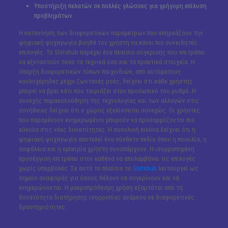
Υποστήριξη πελατών σε πολλές γλώσσες για γρήγορη επίλυση
προβλημάτων.
Η κατανόηση των διαφορετικών παραμέτρων που επηρεάζουν την
ψηφιακή ψυχαγωγία βοηθά τον χρήστη να κάνει πιο συνειδητές
επιλογές. Το Slotshub παρέχει ένα πλαίσιο σύγκρισης που επιτρέπει
να εξεταστούν τόσο τα τεχνικά όσο και τα πρακτικά στοιχεία. Η
ύπαρξη διαφορετικών τύπων παιχνιδιών, από αυτόματους
κουλοχέρηδες μέχρι ζωντανές ροές, δείχνει ότι κάθε χρήστης
μπορεί να βρει κάτι που ταιριάζει στον προσωπικό του ρυθμό. Η
συνεχής παρακολούθηση της τεχνολογίας και των αλλαγών στις
συνήθειες δείχνει ότι ο χώρος εξελίσσεται συνεχώς. Οι χρήστες
που παραμένουν ενημερωμένοι μπορούν να προσαρμόζονται πιο
εύκολα στις νέες δυνατότητες. Η συνολική εικόνα δείχνει ότι η
ψηφιακή ψυχαγωγία αποτελεί ένα σύνθετο πεδίο όπου η ποικιλία, η
ασφάλεια και η εμπειρία χρήστη συνυπάρχουν. Η ισορροπημένη
προσέγγιση επιτρέπει στον καθένα να απολαμβάνει τις επιλογές
χωρίς υπερβολές. Σε αυτό το πλαίσιο το
Slotshub
λειτουργεί ως
σημείο αναφοράς για όσους θέλουν να συγκρίνουν και να
ενημερώνονται. Η μακροπρόθεσμη χρήση εξαρτάται από τη
δυνατότητα διατήρησης ισορροπίας ανάμεσα σε διαφορετικές
δραστηριότητες.