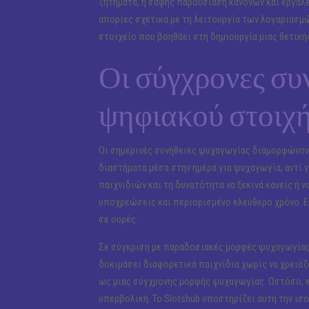
ζητήματα, η σαφής παρουσίαση κανόνων και εργαλε
απορίες σχετικά με τη λειτουργία των λογαριασμώ
στοιχείο που βοηθάει στη δημιουργία μιας θετική
Οι σύγχρονες συ
ψηφιακού στοιχ
Οι σημερινές συνήθειες ψυχαγωγίας διαμορφώνοντ
διαστήματα μέσα στην ημέρα για ψυχαγωγία, αντί 
παιχνιδιών και τη δυνατότητα να ξεκινά κανείς ή
υποχρεώσεις και περιορισμένο ελεύθερο χρόνο. Επ
σε ουρές.
Σε σύγκριση με παραδοσιακές μορφές ψυχαγωγίας,
δοκιμάσει διαφορετικά παιχνίδια χωρίς να χρειάζ
ως μιας σύγχρονης μορφής ψυχαγωγίας. Ωστόσο, εί
υπερβολική. Το Slotshub υποστηρίζει αυτή την ισο