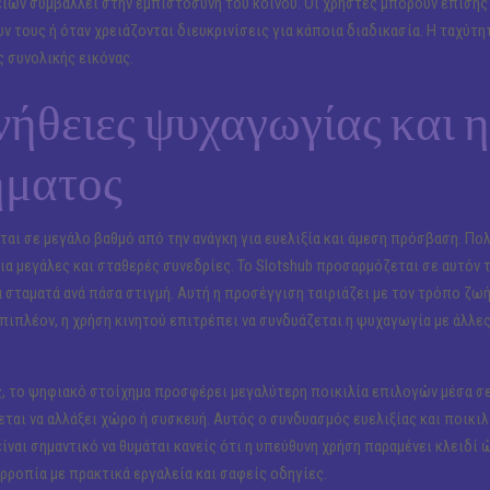
ίων συμβάλλει στην εμπιστοσύνη του κοινού. Οι χρήστες μπορούν επίσης 
ν τους ή όταν χρειάζονται διευκρινίσεις για κάποια διαδικασία. Η ταχύτη
ς συνολικής εικόνας.
νήθειες ψυχαγωγίας και η
ήματος
αι σε μεγάλο βαθμό από την ανάγκη για ευελιξία και άμεση πρόσβαση. Πο
για μεγάλες και σταθερές συνεδρίες. Το Slotshub προσαρμόζεται σε αυτό
 να σταματά ανά πάσα στιγμή. Αυτή η προσέγγιση ταιριάζει με τον τρόπο 
ιπλέον, η χρήση κινητού επιτρέπει να συνδυάζεται η ψυχαγωγία με άλλες
 το ψηφιακό στοίχημα προσφέρει μεγαλύτερη ποικιλία επιλογών μέσα σε 
εται να αλλάξει χώρο ή συσκευή. Αυτός ο συνδυασμός ευελιξίας και ποικι
ναι σημαντικό να θυμάται κανείς ότι η υπεύθυνη χρήση παραμένει κλειδί 
ρροπία με πρακτικά εργαλεία και σαφείς οδηγίες.