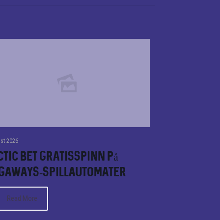
st 2026
tic bet Gratisspinn på
gaways-spillautomater
Read More