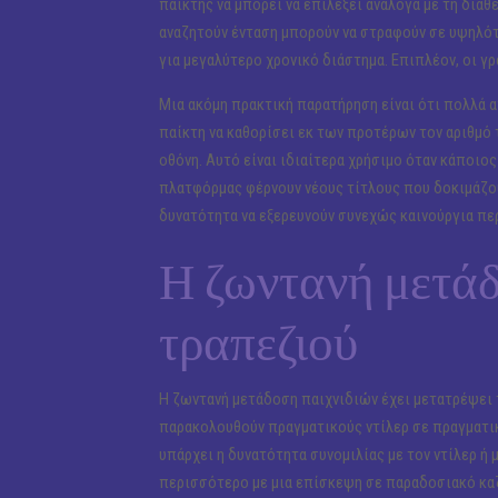
παίκτης να μπορεί να επιλέξει ανάλογα με τη διά
αναζητούν ένταση μπορούν να στραφούν σε υψηλότε
για μεγαλύτερο χρονικό διάστημα. Επιπλέον, οι γ
Μια ακόμη πρακτική παρατήρηση είναι ότι πολλά 
παίκτη να καθορίσει εκ των προτέρων τον αριθμό 
οθόνη. Αυτό είναι ιδιαίτερα χρήσιμο όταν κάποιος
πλατφόρμας φέρνουν νέους τίτλους που δοκιμάζουν
δυνατότητα να εξερευνούν συνεχώς καινούργια πε
Η ζωντανή μετάδ
τραπεζιού
Η ζωντανή μετάδοση παιχνιδιών έχει μετατρέψει 
παρακολουθούν πραγματικούς ντίλερ σε πραγματικό
υπάρχει η δυνατότητα συνομιλίας με τον ντίλερ ή
περισσότερο με μια επίσκεψη σε παραδοσιακό καζί