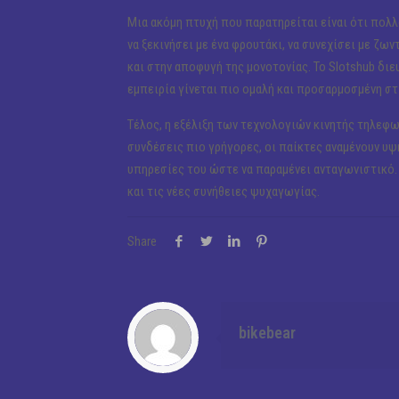
Μια ακόμη πτυχή που παρατηρείται είναι ότι πολλ
να ξεκινήσει με ένα φρουτάκι, να συνεχίσει με ζω
και στην αποφυγή της μονοτονίας. Το Slotshub διε
εμπειρία γίνεται πιο ομαλή και προσαρμοσμένη στ
Τέλος, η εξέλιξη των τεχνολογιών κινητής τηλε
συνδέσεις πιο γρήγορες, οι παίκτες αναμένουν υψ
υπηρεσίες του ώστε να παραμένει ανταγωνιστικό. 
και τις νέες συνήθειες ψυχαγωγίας.
Share
bikebear